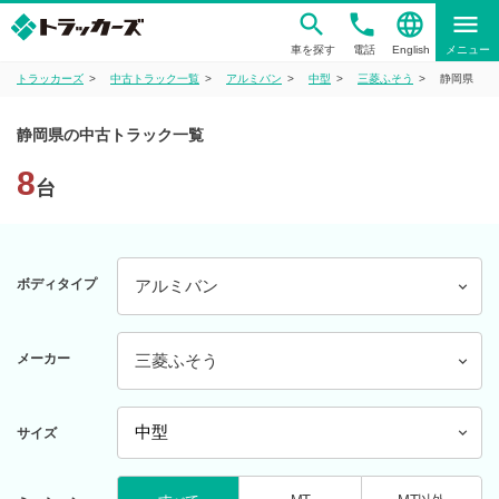
phone
language
menu
車を探す
電話
English
メニュー
トラッカーズ
中古トラック一覧
アルミバン
中型
三菱ふそう
静岡県
静岡県の中古トラック一覧
8
台
ボディタイプ
アルミバン
メーカー
三菱ふそう
サイズ