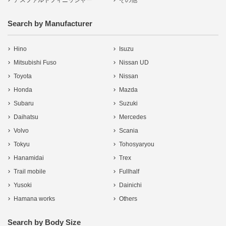
アスファルトフィニッシャー
その他
Search by Manufacturer
Hino
Isuzu
Mitsubishi Fuso
Nissan UD
Toyota
Nissan
Honda
Mazda
Subaru
Suzuki
Daihatsu
Mercedes
Volvo
Scania
Tokyu
Tohosyaryou
Hanamidai
Trex
Trail mobile
Fullhalf
Yusoki
Dainichi
Hamana works
Others
Search by Body Size