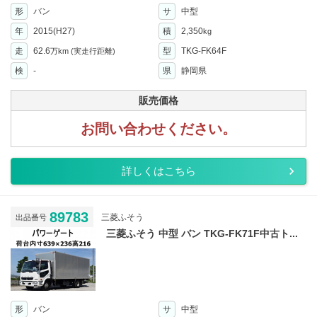
形
バン
サ
中型
年
2015(H27)
積
2,350
kg
走
62.6
型
TKG-FK64F
万km
(実走行距離)
検
-
県
静岡県
販売価格
お問い合わせください。
詳しくはこちら
89783
三菱ふそう
出品番号
三菱ふそう 中型 バン TKG-FK71F中古ト...
形
バン
サ
中型