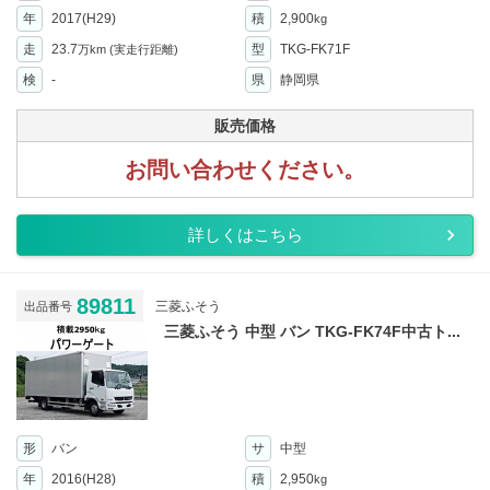
年
2017(H29)
積
2,900
kg
走
23.7
型
TKG-FK71F
万km
(実走行距離)
検
-
県
静岡県
販売価格
お問い合わせください。
詳しくはこちら
89811
三菱ふそう
出品番号
三菱ふそう 中型 バン TKG-FK74F中古ト...
形
バン
サ
中型
年
2016(H28)
積
2,950
kg