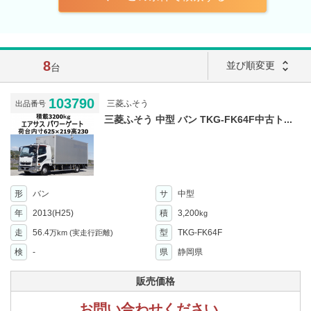
8
unfold_more
並び順変更
台
103790
三菱ふそう
出品番号
三菱ふそう 中型 バン TKG-FK64F中古ト...
形
バン
サ
中型
年
2013(H25)
積
3,200
kg
走
56.4
型
TKG-FK64F
万km
(実走行距離)
検
-
県
静岡県
販売価格
お問い合わせください。