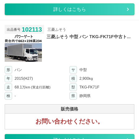
詳しくはこちら
102113
三菱ふそう
出品番号
三菱ふそう 中型 バン TKG-FK71F中古ト...
形
バン
サ
中型
年
2015(H27)
積
2,900
kg
走
68.1
型
TKG-FK71F
万km
(実走行距離)
検
-
県
静岡県
販売価格
お問い合わせください。