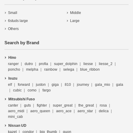
Small
Middle
6studs large
Large
Others
Search by Brand
Hino
ranger
dutro
profia
super_dolphin
liesse
liesse_2
poncho
melpha
rainbow
selega
blue_ribbon
Isuzu
elf
forward
juston
giga
810
journey
gala_mio
gala
cubic
como
fargo
Mitsubishi Fuso
canter
guts
fighter
super_great
the_great
rosa
aero_midi
aero_queen
aero_ace
aero_star
delica
mini_cab
Nissan UD
kazet
condor
big_thumb
quon