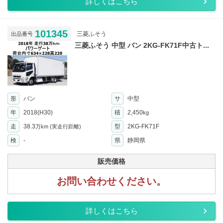
詳しくはこちら
101345
三菱ふそう
出品番号
三菱ふそう 中型 バン 2KG-FK71F中古ト...
形
バン
サ
中型
年
2018(H30)
積
2,450
kg
走
38.3
型
2KG-FK71F
万km
(実走行距離)
検
-
県
静岡県
販売価格
お問い合わせください。
詳しくはこちら