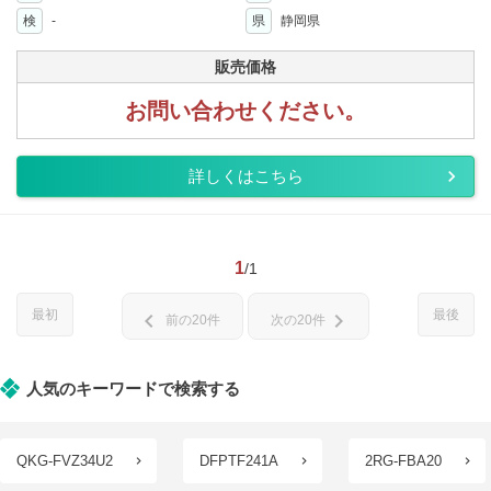
検
-
県
静岡県
販売価格
お問い合わせください。
詳しくはこちら
1
/1
最初
最後
chevron_left
chevron_right
前の20件
次の20件
人気のキーワードで検索する
QKG-FVZ34U2
DFPTF241A
2RG-FBA20