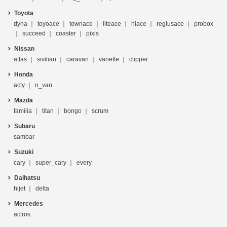
Toyota
dyna
toyoace
townace
liteace
hiace
regiusace
probox
succeed
coaster
pixis
Nissan
atlas
sivilian
caravan
vanette
clipper
Honda
acty
n_van
Mazda
familia
titan
bongo
scrum
Subaru
sambar
Suzuki
cary
super_cary
every
Daihatsu
hijet
delta
Mercedes
actros