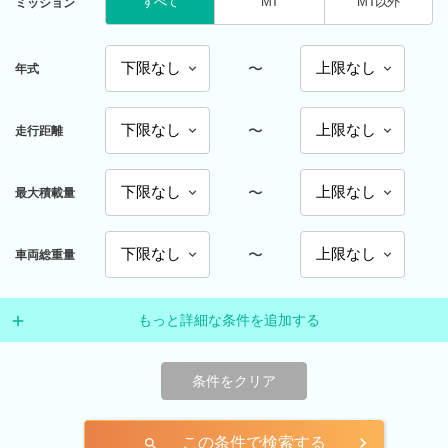
すべて
MT
MT以外
ミッション
〜
年式
〜
走行距離
〜
最大積載量
〜
車両総重量
もっと詳細な条件を追加する
条件をクリア
この条件で検索する
search