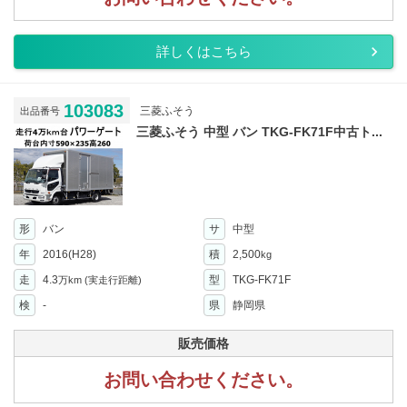
詳しくはこちら
103083
三菱ふそう
出品番号
三菱ふそう 中型 バン TKG-FK71F中古ト...
形
バン
サ
中型
年
2016(H28)
積
2,500
kg
走
4.3
型
TKG-FK71F
万km
(実走行距離)
検
-
県
静岡県
販売価格
お問い合わせください。