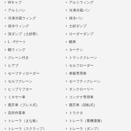
Wキャブ
アルミウィング
アルミバン
冷凍冷蔵バン
冷凍冷蔵ウィング
保冷バン
保冷ウィング
土砂ダンプ
深ダンプ（土砂禁）
ローダーダンプ
L・Fゲート
幌車
幌ウィング
カーテン
クレーン付き
トラッククレーン
ヒアブ
セルフローダー
セーフティローダー
車載専用車
セルフクレーン
セーフティクレーン
ヒップリフター
タンクローリー
ミキサー車
コンテナ専用車
塵芥車（プレス式）
塵芥車（回転式）
高所作業車
トラクタ
トレーラ（まな板）
トレーラ（重機運搬）
トレーラ（スクラップ）
トレーラ（ダンプ）