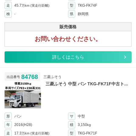
走
45.7
型
TKG-FK74F
万km
(実走行距離)
検
-
県
静岡県
販売価格
お問い合わせください。
詳しくはこちら
84768
三菱ふそう
出品番号
三菱ふそう 中型 バン TKG-FK71F中古ト...
形
バン
サ
中型
年
2016(H28)
積
3,150
kg
走
17.3
型
TKG-FK71F
万km
(実走行距離)