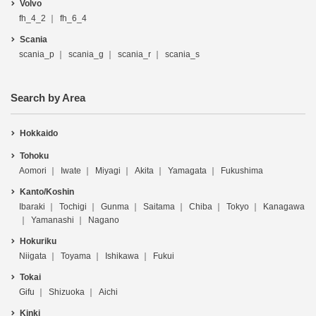
Volvo
fh_4_2
fh_6_4
Scania
scania_p
scania_g
scania_r
scania_s
Search by Area
Hokkaido
Tohoku
Aomori
Iwate
Miyagi
Akita
Yamagata
Fukushima
Kanto/Koshin
Ibaraki
Tochigi
Gunma
Saitama
Chiba
Tokyo
Kanagawa
Yamanashi
Nagano
Hokuriku
Niigata
Toyama
Ishikawa
Fukui
Tokai
Gifu
Shizuoka
Aichi
Kinki