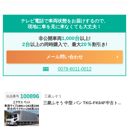
テレビ電話で車両状態をお届けするので、
現地に車を見に来なくても大丈夫！
1,000台
非公開車両
以上!
2台
20％
以上の同時購入で、最大
割引き!
メール問い合わせ
0078-6011-0012
100896
三菱ふそう
出品番号
三菱ふそう 中型 バン TKG-FK64F中古ト...