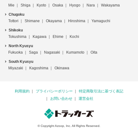
Mie
Shiga
Kyoto
Osaka
Hyogo
Nara
Wakayama
Chugoku
Tottori
Shimane
Okayama
Hiroshima
Yamaguchi
Shikoku
Tokushima
Kagawa
Ehime
Kochi
North Kyusyu
Fukuoka
Saga
Nagasaki
Kumamoto
Oita
South Kyusyu
Miyazaki
Kagoshima
Okinawa
利用規約
プライバシーポリシー
特定商取引法に基づく表記
お問い合わせ
運営会社
© Copyright Azoop, Inc. All Rights Reserved.