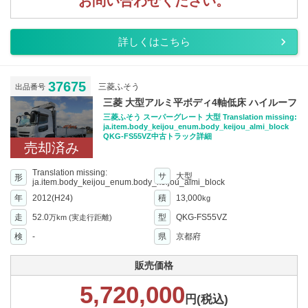
お問い合わせください。
詳しくはこちら
37675
三菱ふそう
出品番号
三菱 大型アルミ平ボディ4軸低床 ハイルーフ
三菱ふそう スーパーグレート 大型 Translation missing:
ja.item.body_keijou_enum.body_keijou_almi_block
QKG-FS55VZ中古トラック詳細
売却済み
Translation missing:
サ
大型
形
ja.item.body_keijou_enum.body_keijou_almi_block
年
2012(H24)
積
13,000
kg
走
52.0
型
QKG-FS55VZ
万km
(実走行距離)
検
-
県
京都府
販売価格
5,720,000
円(税込)