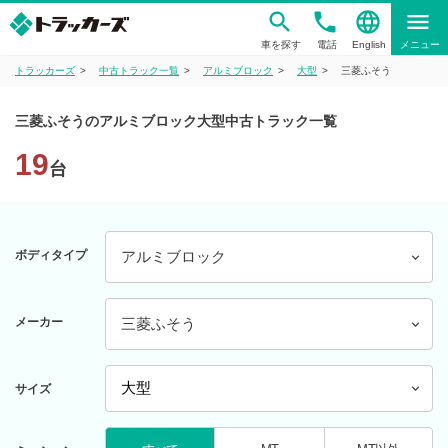
phone
language
menu
車を探す
電話
English
メニュー
トラッカーズ
中古トラック一覧
アルミブロック
大型
三菱ふそう
三菱ふそうのアルミブロック大型中古トラック一覧
19
台
ボディタイプ
アルミブロック
メーカー
三菱ふそう
サイズ