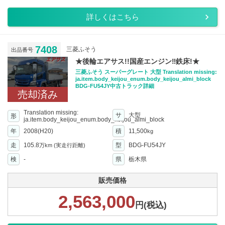
詳しくはこちら
7408
三菱ふそう
出品番号
★後輪エアサス!!国産エンジン‼︎鉄床!★
三菱ふそう スーパーグレート 大型 Translation missing:
ja.item.body_keijou_enum.body_keijou_almi_block
BDG-FU54JY中古トラック詳細
売却済み
Translation missing:
サ
大型
形
ja.item.body_keijou_enum.body_keijou_almi_block
年
2008(H20)
積
11,500
kg
走
105.8
型
BDG-FU54JY
万km
(実走行距離)
検
-
県
栃木県
販売価格
2,563,000
円(税込)