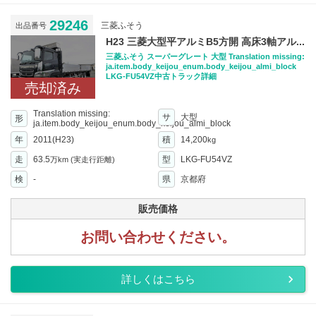
29246
三菱ふそう
出品番号
H23 三菱大型平アルミB5方開 高床3軸アル...
三菱ふそう スーパーグレート 大型 Translation missing:
ja.item.body_keijou_enum.body_keijou_almi_block
LKG-FU54VZ中古トラック詳細
売却済み
Translation missing:
サ
大型
形
ja.item.body_keijou_enum.body_keijou_almi_block
年
2011(H23)
積
14,200
kg
走
63.5
型
LKG-FU54VZ
万km
(実走行距離)
検
-
県
京都府
販売価格
お問い合わせください。
詳しくはこちら