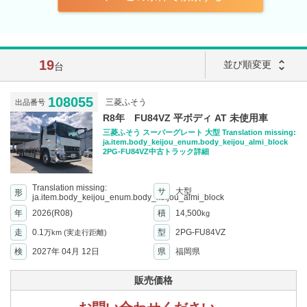
19
unfold_more
並び順変更
台
108055
三菱ふそう
出品番号
R8年 FU84VZ 平ボディ AT 未使用車
三菱ふそう スーパーグレート 大型 Translation missing:
ja.item.body_keijou_enum.body_keijou_almi_block
2PG-FU84VZ中古トラック詳細
Translation missing:
サ
大型
形
ja.item.body_keijou_enum.body_keijou_almi_block
年
2026(R08)
積
14,500
kg
走
0.1
型
2PG-FU84VZ
万km
(実走行距離)
検
2027年 04月 12日
県
福岡県
販売価格