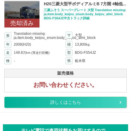
H20三菱大型平ボディアルミB 7方開 4軸低...
三菱ふそう スーパーグレート 大型 Translation missing:
ja.item.body_keijou_enum.body_keijou_almi_block
BDG-FS54JZ中古トラック詳細
売却済み
Translation missing:
サ
大型
形
ja.item.body_keijou_enum.body_keijou_almi_block
年
2008(H20)
積
13,800
kg
走
148.8
型
BDG-FS54JZ
万km
(実走行距離)
検
-
県
栃木県
販売価格
お問い合わせください。
詳しくはこちら
テレビ電話で車両状態をお届けするので、