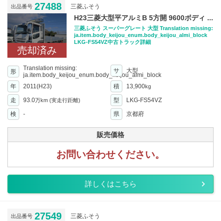
27488
三菱ふそう
出品番号
H23三菱大型平アルミB 5方開 9600ボディ ...
三菱ふそう スーパーグレート 大型 Translation missing:
ja.item.body_keijou_enum.body_keijou_almi_block
LKG-FS54VZ中古トラック詳細
売却済み
Translation missing:
サ
大型
形
ja.item.body_keijou_enum.body_keijou_almi_block
年
2011(H23)
積
13,900
kg
走
93.0
型
LKG-FS54VZ
万km
(実走行距離)
検
-
県
京都府
販売価格
お問い合わせください。
詳しくはこちら
27549
三菱ふそう
出品番号