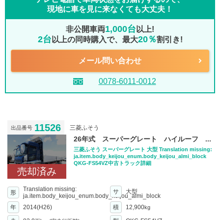
現地に車を見に来なくても大丈夫！
1,000台
非公開車両
以上!
2台
20％
以上の同時購入で、最大
割引き!
メール問い合わせ
0078-6011-0012
11526
三菱ふそう
出品番号
26年式 スーパーグレート ハイルーフ ...
三菱ふそう スーパーグレート 大型 Translation missing:
ja.item.body_keijou_enum.body_keijou_almi_block
QKG-FS54VZ中古トラック詳細
売却済み
Translation missing:
サ
大型
形
ja.item.body_keijou_enum.body_keijou_almi_block
年
2014(H26)
積
12,900
kg