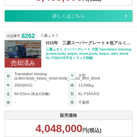
詳しくはこちら
8262
三菱ふそう
出品番号
H15年 三菱スーパーグレート４低アルミ...
三菱ふそう スーパーグレート 大型 Translation missing:
ja.item.body_keijou_enum.body_keijou_almi_block
KL-FS54JVZ中古トラック詳細
売却済み
Translation missing:
サ
大型
形
ja.item.body_keijou_enum.body_keijou_almi_block
年
2003(H15)
積
13,000
kg
走
60.0
型
KL-FS54JVZ
万km
(実走行距離)
検
-
県
千葉県
販売価格
4,048,000
円(税込)