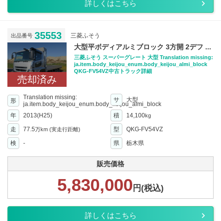
詳しくはこちら
35553
三菱ふそう
出品番号
大型平ボディアルミブロック 3方開 2デフ ...
三菱ふそう スーパーグレート 大型 Translation missing:
ja.item.body_keijou_enum.body_keijou_almi_block
QKG-FV54VZ中古トラック詳細
売却済み
Translation missing:
サ
大型
形
ja.item.body_keijou_enum.body_keijou_almi_block
年
2013(H25)
積
14,100
kg
走
77.5
型
QKG-FV54VZ
万km
(実走行距離)
検
-
県
栃木県
販売価格
5,830,000
円(税込)
詳しくはこちら