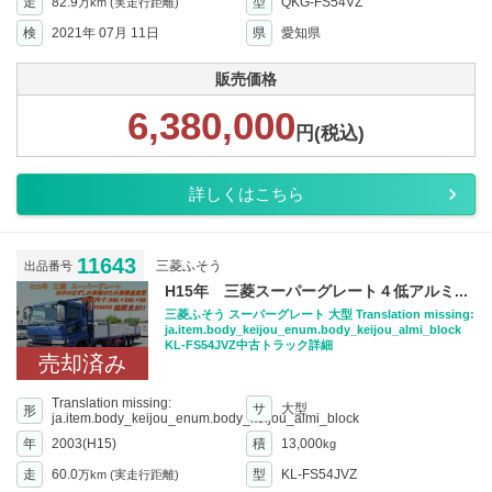
走
82.9
型
QKG-FS54VZ
万km
(実走行距離)
検
2021年 07月 11日
県
愛知県
販売価格
6,380,000
円(税込)
詳しくはこちら
11643
三菱ふそう
出品番号
H15年 三菱スーパーグレート４低アルミ...
三菱ふそう スーパーグレート 大型 Translation missing:
ja.item.body_keijou_enum.body_keijou_almi_block
KL-FS54JVZ中古トラック詳細
売却済み
Translation missing:
サ
大型
形
ja.item.body_keijou_enum.body_keijou_almi_block
年
2003(H15)
積
13,000
kg
走
60.0
型
KL-FS54JVZ
万km
(実走行距離)