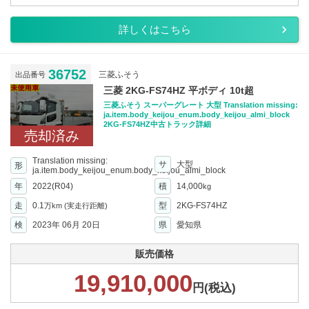
詳しくはこちら
36752
三菱ふそう
出品番号
三菱 2KG-FS74HZ 平ボディ 10t超
三菱ふそう スーパーグレート 大型 Translation missing:
ja.item.body_keijou_enum.body_keijou_almi_block
2KG-FS74HZ中古トラック詳細
売却済み
Translation missing:
サ
大型
形
ja.item.body_keijou_enum.body_keijou_almi_block
年
2022(R04)
積
14,000
kg
走
0.1
型
2KG-FS74HZ
万km
(実走行距離)
検
2023年 06月 20日
県
愛知県
販売価格
19,910,000
円(税込)