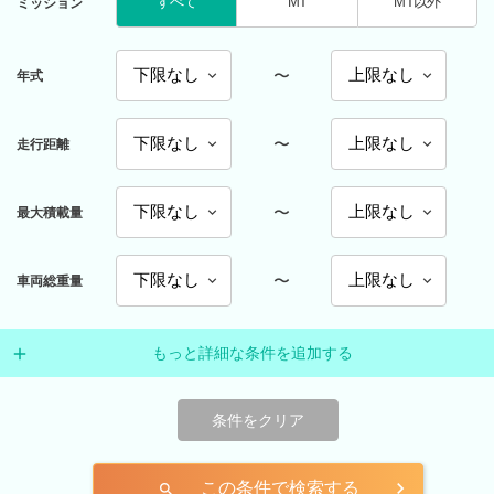
すべて
MT
MT以外
ミッション
〜
年式
〜
走行距離
〜
最大積載量
〜
車両総重量
もっと詳細な条件を追加する
条件をクリア
この条件で検索する
search