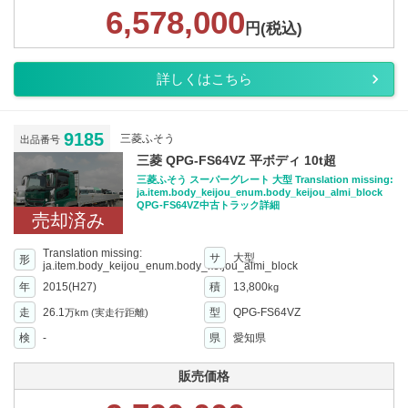
6,578,000
円(税込)
詳しくはこちら
9185
三菱ふそう
出品番号
三菱 QPG-FS64VZ 平ボディ 10t超
三菱ふそう スーパーグレート 大型 Translation missing:
ja.item.body_keijou_enum.body_keijou_almi_block
QPG-FS64VZ中古トラック詳細
売却済み
Translation missing:
サ
大型
形
ja.item.body_keijou_enum.body_keijou_almi_block
年
2015(H27)
積
13,800
kg
走
26.1
型
QPG-FS64VZ
万km
(実走行距離)
検
-
県
愛知県
販売価格