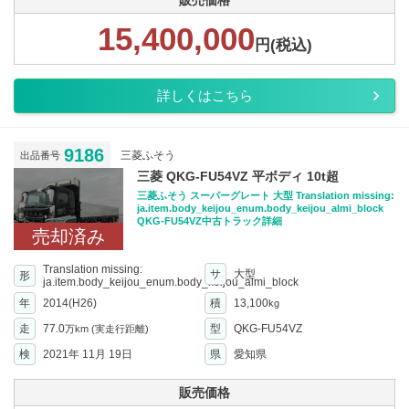
販売価格
15,400,000
円(税込)
詳しくはこちら
9186
三菱ふそう
出品番号
三菱 QKG-FU54VZ 平ボディ 10t超
三菱ふそう スーパーグレート 大型 Translation missing:
ja.item.body_keijou_enum.body_keijou_almi_block
QKG-FU54VZ中古トラック詳細
売却済み
Translation missing:
サ
大型
形
ja.item.body_keijou_enum.body_keijou_almi_block
年
2014(H26)
積
13,100
kg
走
77.0
型
QKG-FU54VZ
万km
(実走行距離)
検
2021年 11月 19日
県
愛知県
販売価格