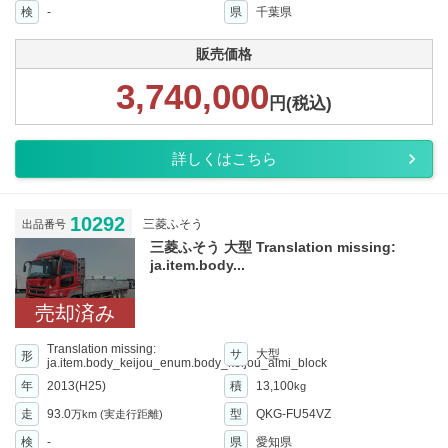
検
-
県
千葉県
販売価格
3,740,000
円(税込)
詳しくはこちら
10292
三菱ふそう
出品番号
三菱ふそう 大型 Translation missing:
ja.item.body...
売却済み
Translation missing:
サ
大型
形
ja.item.body_keijou_enum.body_keijou_almi_block
年
2013(H25)
積
13,100
kg
走
93.0
型
QKG-FU54VZ
万km
(実走行距離)
検
-
県
愛知県