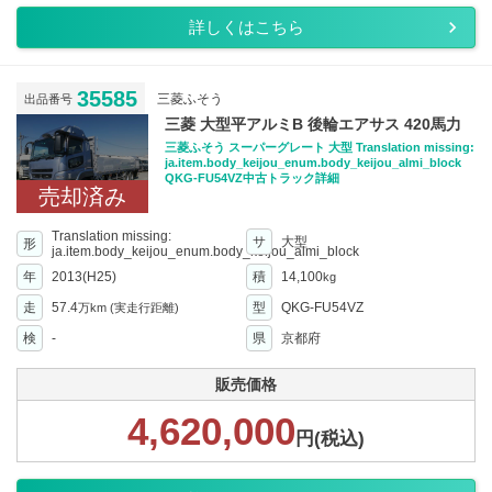
詳しくはこちら
35585
三菱ふそう
出品番号
三菱 大型平アルミB 後輪エアサス 420馬力
三菱ふそう スーパーグレート 大型 Translation missing:
ja.item.body_keijou_enum.body_keijou_almi_block
QKG-FU54VZ中古トラック詳細
売却済み
Translation missing:
サ
大型
形
ja.item.body_keijou_enum.body_keijou_almi_block
年
2013(H25)
積
14,100
kg
走
57.4
型
QKG-FU54VZ
万km
(実走行距離)
検
-
県
京都府
販売価格
4,620,000
円(税込)