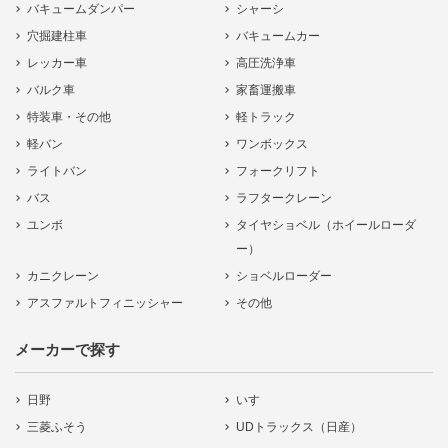
バキュームダンパー
シャーシ
穴掘建柱車
バキュームカー
レッカー車
高圧洗浄車
バルク車
家畜運搬車
特装車・その他
軽トラック
軽バン
ワンボックス
ライトバン
フォークリフト
バス
ラフタークレーン
ユンボ
タイヤショベル（ホイールローダ
ー）
カニクレーン
ショベルローダー
アスファルトフィニッシャー
その他
メーカーで探す
日野
いすゞ
三菱ふそう
UDトラックス（日産）