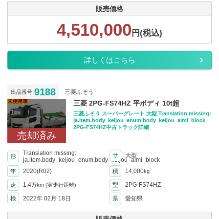
販売価格
4,510,000
円(税込)
詳しくはこちら
9188
三菱ふそう
出品番号
三菱 2PG-FS74HZ 平ボディ 10t超
三菱ふそう スーパーグレート 大型 Translation missing:
ja.item.body_keijou_enum.body_keijou_almi_block
2PG-FS74HZ中古トラック詳細
売却済み
Translation missing:
サ
大型
形
ja.item.body_keijou_enum.body_keijou_almi_block
年
2020(R02)
積
14,000
kg
走
1.4
型
2PG-FS74HZ
万km
(実走行距離)
検
2022年 02月 18日
県
愛知県