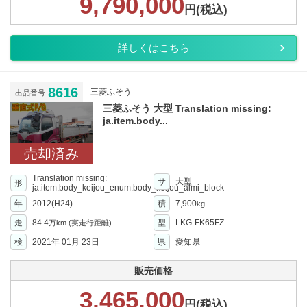
9,790,000
円(税込)
詳しくはこちら
8616
三菱ふそう
出品番号
三菱ふそう 大型 Translation missing:
ja.item.body...
売却済み
Translation missing:
サ
大型
形
ja.item.body_keijou_enum.body_keijou_almi_block
年
2012(H24)
積
7,900
kg
走
84.4
型
LKG-FK65FZ
万km
(実走行距離)
検
2021年 01月 23日
県
愛知県
販売価格
3,465,000
円(税込)