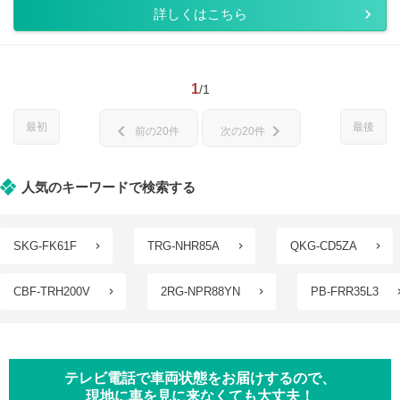
詳しくはこちら
1
/1
最初
最後
chevron_left
chevron_right
前の20件
次の20件
人気のキーワードで検索する
SKG-FK61F
TRG-NHR85A
QKG-CD5ZA
CBF-TRH200V
2RG-NPR88YN
PB-FRR35L3
テレビ電話で車両状態をお届けするので、
現地に車を見に来なくても大丈夫！