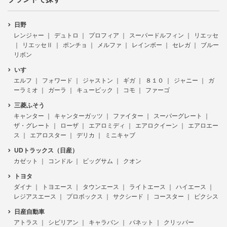
日野
レンジャー
デュトロ
プロフィア
スーパードルフィン
リエッセ
リエッセⅡ
ポンチョ
メルファ
レインボー
セレガ
ブルー
リボン
いすゞ
エルフ
フォワード
ジャストン
ギガ
８１０
ジャニー
ガ
ーラミオ
ガーラ
キュービック
コモ
ファーゴ
三菱ふそう
キャンター
キャンターガッツ
ファイター
スーパーグレート
ザ・グレート
ローザ
エアロミディ
エアロクイーン
エアロエー
ス
エアロスター
デリカ
ミニキャブ
UDトラックス（日産）
カゼット
コンドル
ビッグサム
クオン
トヨタ
ダイナ
トヨエース
タウンエース
ライトエース
ハイエース
レジアスエース
プロボックス
サクシード
コースター
ピクシス
日産自動車
アトラス
シビリアン
キャラバン
バネット
クリッパー