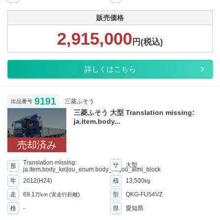
販売価格
2,915,000
円(税込)
詳しくはこちら
9191
三菱ふそう
出品番号
三菱ふそう 大型 Translation missing:
ja.item.body...
売却済み
Translation missing:
サ
大型
形
ja.item.body_keijou_enum.body_keijou_almi_block
年
2012(H24)
積
13,500
kg
走
69.1
型
QKG-FU54VZ
万km
(実走行距離)
検
-
県
愛知県