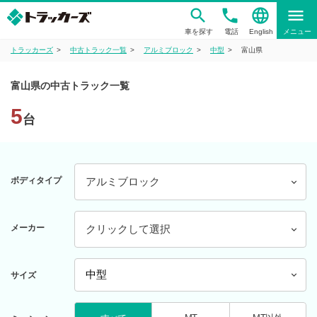
phone
language
menu
車を探す
電話
English
メニュー
トラッカーズ
中古トラック一覧
アルミブロック
中型
富山県
富山県の中古トラック一覧
5
台
ボディタイプ
アルミブロック
メーカー
クリックして選択
サイズ