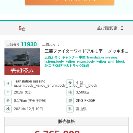
5
unfold_more
並び順変更
台
11930
三菱ふそう
出品番号
三菱ファイターワイドアルミ平 メッキ多...
三菱ふそう キャンター 中型 Translation missing:
ja.item.body_keijou_enum.body_keijou_almi_block
2KG-FK65F中古トラック詳細
売却済み
Translation missing:
サ
中型
形
ja.item.body_keijou_enum.body_keijou_almi_block
年
2019(R01)
積
3,500
kg
走
0.1
型
2KG-FK65F
万km
(実走行距離)
検
2021年 12月 10日
県
富山県
販売価格