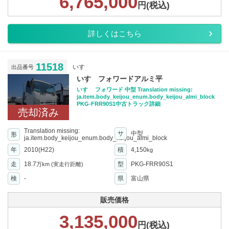
6,765,000
円(税込)
詳しくはこちら
11518
いすゞ
出品番号
いすゞフォワードアルミ平
いすゞ フォワード 中型 Translation missing:
ja.item.body_keijou_enum.body_keijou_almi_block
PKG-FRR90S1中古トラック詳細
売却済み
Translation missing:
サ
中型
形
ja.item.body_keijou_enum.body_keijou_almi_block
年
2010(H22)
積
4,150
kg
走
18.7
型
PKG-FRR90S1
万km
(実走行距離)
検
-
県
富山県
販売価格
3,135,000
円(税込)