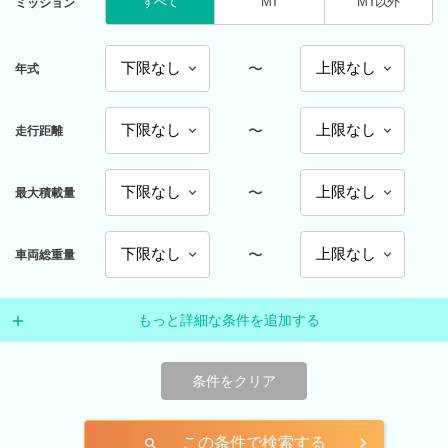
すべて
MT
MT以外
ミッション
〜
年式
〜
走行距離
〜
最大積載量
〜
車両総重量
もっと詳細な条件を追加する
条件をクリア
この条件で検索する
search