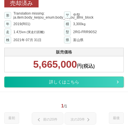
売却済み
Translation missing:
サ
中型
形
ja.item.body_keijou_enum.body_keijou_almi_block
年
2019(R01)
積
3,300
kg
走
1.4
型
2RG-FRR90S2
万km
(実走行距離)
検
2021年 07月 31日
県
富山県
販売価格
5,665,000
円(税込)
詳しくはこちら
1
/1
最初
最後
chevron_left
chevron_right
前の20件
次の20件