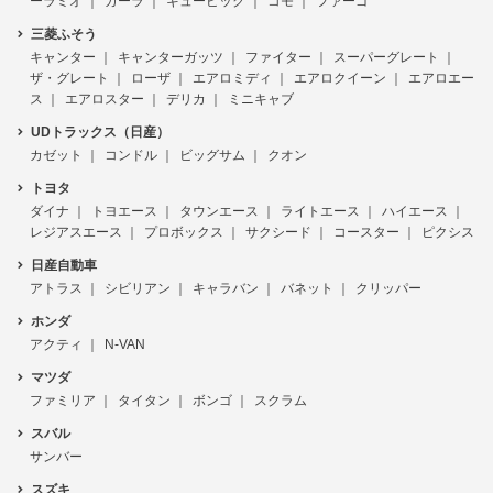
ーラミオ
ガーラ
キュービック
コモ
ファーゴ
三菱ふそう
キャンター
キャンターガッツ
ファイター
スーパーグレート
ザ・グレート
ローザ
エアロミディ
エアロクイーン
エアロエー
ス
エアロスター
デリカ
ミニキャブ
UDトラックス（日産）
カゼット
コンドル
ビッグサム
クオン
トヨタ
ダイナ
トヨエース
タウンエース
ライトエース
ハイエース
レジアスエース
プロボックス
サクシード
コースター
ピクシス
日産自動車
アトラス
シビリアン
キャラバン
バネット
クリッパー
ホンダ
アクティ
N-VAN
マツダ
ファミリア
タイタン
ボンゴ
スクラム
スバル
サンバー
スズキ