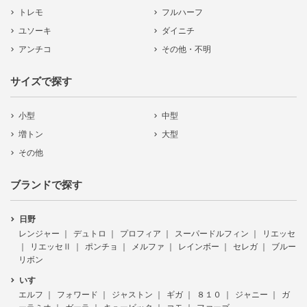
トレモ
フルハーフ
ユソーキ
ダイニチ
アンチコ
その他・不明
サイズで探す
小型
中型
増トン
大型
その他
ブランドで探す
日野
レンジャー
デュトロ
プロフィア
スーパードルフィン
リエッセ
リエッセⅡ
ポンチョ
メルファ
レインボー
セレガ
ブルー
リボン
いすゞ
エルフ
フォワード
ジャストン
ギガ
８１０
ジャニー
ガ