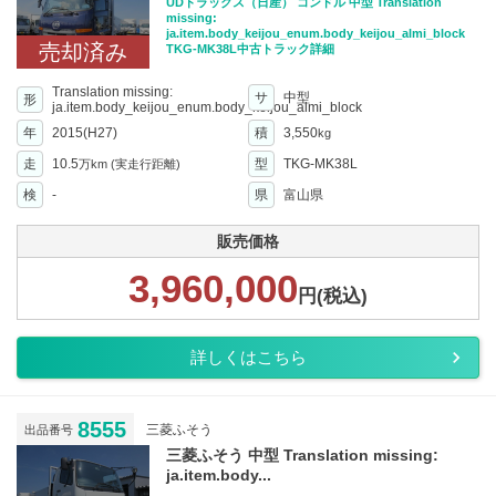
UDトラックス（日産） コンドル 中型 Translation
missing:
ja.item.body_keijou_enum.body_keijou_almi_block
売却済み
TKG-MK38L中古トラック詳細
Translation missing:
サ
中型
形
ja.item.body_keijou_enum.body_keijou_almi_block
年
2015(H27)
積
3,550
kg
走
10.5
型
TKG-MK38L
万km
(実走行距離)
検
-
県
富山県
販売価格
3,960,000
円(税込)
詳しくはこちら
8555
三菱ふそう
出品番号
三菱ふそう 中型 Translation missing:
ja.item.body...