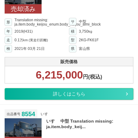
売却済み
Translation missing:
サ
中型
形
ja.item.body_keijou_enum.body_keijou_almi_block
年
2019(H31)
積
3,750
kg
走
0.1
型
2KG-FK61F
万km
(実走行距離)
検
2021年 03月 21日
県
富山県
販売価格
6,215,000
円(税込)
詳しくはこちら
8554
いすゞ
出品番号
いすゞ 中型 Translation missing:
ja.item.body_keij...