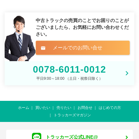
中古トラックの売買のことでお困りのことが
ございましたら、
お気軽にお問い合わせくだ
さい。
メールでのお問い合せ
mail
0078-6011-0012
平日9:00～18:00 （土日・祝祭日除く）
ホーム
買いたい
売りたい
お問合せ
はじめての方
トラッカーズマガジン
トラッカーズ公式LINE@