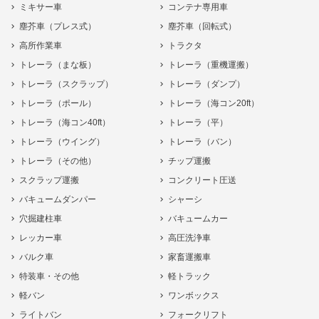
ミキサー車
コンテナ専用車
塵芥車（プレス式）
塵芥車（回転式）
高所作業車
トラクタ
トレーラ（まな板）
トレーラ（重機運搬）
トレーラ（スクラップ）
トレーラ（ダンプ）
トレーラ（ポール）
トレーラ（海コン20ft）
トレーラ（海コン40ft）
トレーラ（平）
トレーラ（ウイング）
トレーラ（バン）
トレーラ（その他）
チップ運搬
スクラップ運搬
コンクリート圧送
バキュームダンパー
シャーシ
穴掘建柱車
バキュームカー
レッカー車
高圧洗浄車
バルク車
家畜運搬車
特装車・その他
軽トラック
軽バン
ワンボックス
ライトバン
フォークリフト