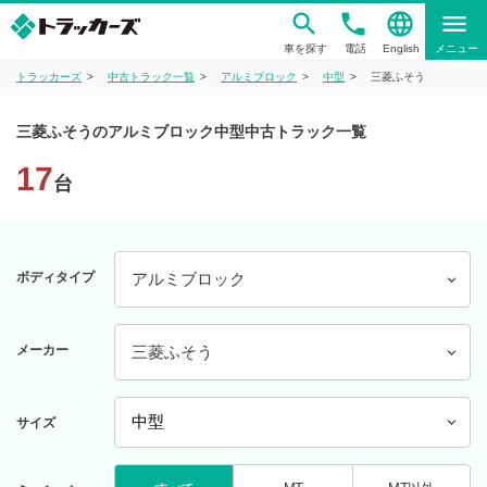
phone
language
menu
車を探す
電話
English
メニュー
トラッカーズ
中古トラック一覧
アルミブロック
中型
三菱ふそう
三菱ふそうのアルミブロック中型中古トラック一覧
17
台
ボディタイプ
アルミブロック
メーカー
三菱ふそう
サイズ