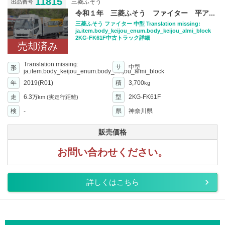
11815
三菱ふそう
出品番号
令和１年 三菱ふそう ファイター 平ア...
三菱ふそう ファイター 中型 Translation missing:
ja.item.body_keijou_enum.body_keijou_almi_block
2KG-FK61F中古トラック詳細
売却済み
Translation missing:
サ
中型
形
ja.item.body_keijou_enum.body_keijou_almi_block
年
2019(R01)
積
3,700
kg
走
6.3
型
2KG-FK61F
万km
(実走行距離)
検
-
県
神奈川県
販売価格
お問い合わせください。
詳しくはこちら