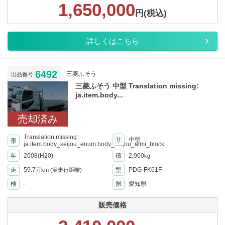
1,650,000
円(税込)
詳しくはこちら
6492
三菱ふそう
出品番号
三菱ふそう 中型 Translation missing:
ja.item.body...
売却済み
Translation missing:
サ
中型
形
ja.item.body_keijou_enum.body_keijou_almi_block
年
2008(H20)
積
2,900
kg
走
59.7
型
PDG-FK61F
万km
(実走行距離)
検
-
県
愛知県
販売価格