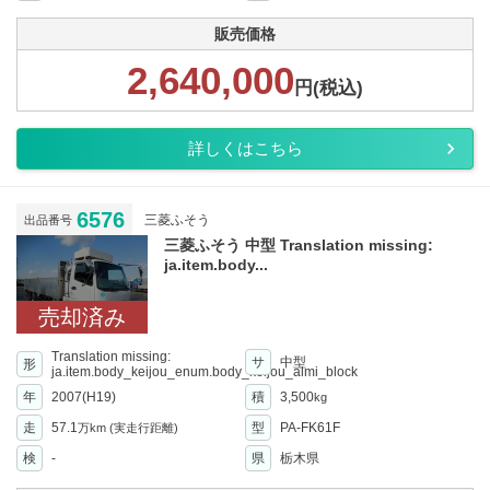
販売価格
2,640,000
円(税込)
詳しくはこちら
6576
三菱ふそう
出品番号
三菱ふそう 中型 Translation missing:
ja.item.body...
売却済み
Translation missing:
サ
中型
形
ja.item.body_keijou_enum.body_keijou_almi_block
年
2007(H19)
積
3,500
kg
走
57.1
型
PA-FK61F
万km
(実走行距離)
検
-
県
栃木県