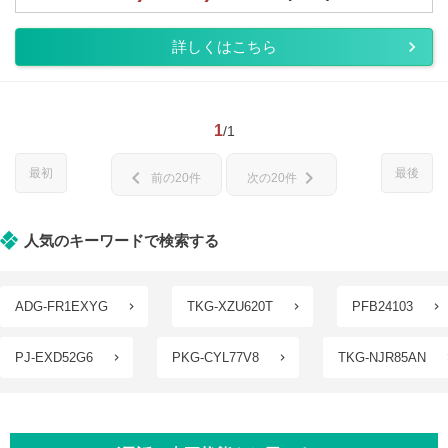
詳しくはこちら
1
/1
最初
最後
chevron_left
chevron_right
前の20件
次の20件
人気のキーワードで検索する
ADG-FR1EXYG
TKG-XZU620T
PFB24103
PJ-EXD52G6
PKG-CYL77V8
TKG-NJR85AN