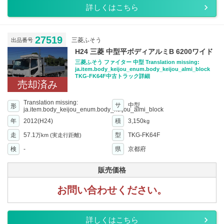
詳しくはこちら
27519
三菱ふそう
出品番号
H24 三菱 中型平ボディアルミB 6200ワイド
三菱ふそう ファイター 中型 Translation missing:
ja.item.body_keijou_enum.body_keijou_almi_block
TKG-FK64F中古トラック詳細
売却済み
Translation missing:
サ
中型
形
ja.item.body_keijou_enum.body_keijou_almi_block
年
2012(H24)
積
3,150
kg
走
57.1
型
TKG-FK64F
万km
(実走行距離)
検
-
県
京都府
販売価格
お問い合わせください。
詳しくはこちら