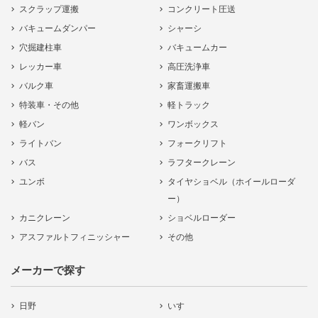
スクラップ運搬
コンクリート圧送
バキュームダンパー
シャーシ
穴掘建柱車
バキュームカー
レッカー車
高圧洗浄車
バルク車
家畜運搬車
特装車・その他
軽トラック
軽バン
ワンボックス
ライトバン
フォークリフト
バス
ラフタークレーン
ユンボ
タイヤショベル（ホイールローダ
ー）
カニクレーン
ショベルローダー
アスファルトフィニッシャー
その他
メーカーで探す
日野
いすゞ