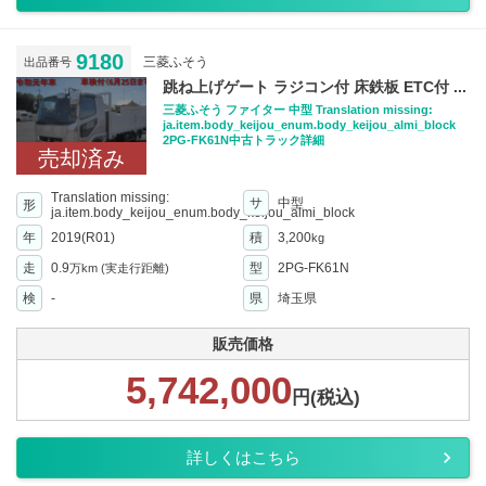
9180
三菱ふそう
出品番号
跳ね上げゲート ラジコン付 床鉄板 ETC付 ...
三菱ふそう ファイター 中型 Translation missing:
ja.item.body_keijou_enum.body_keijou_almi_block
2PG-FK61N中古トラック詳細
売却済み
Translation missing:
サ
中型
形
ja.item.body_keijou_enum.body_keijou_almi_block
年
2019(R01)
積
3,200
kg
走
0.9
型
2PG-FK61N
万km
(実走行距離)
検
-
県
埼玉県
販売価格
5,742,000
円(税込)
詳しくはこちら