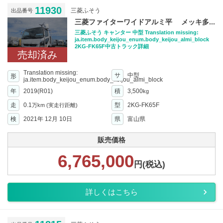
11930
三菱ふそう
出品番号
三菱ファイターワイドアルミ平 メッキ多...
三菱ふそう キャンター 中型 Translation missing:
ja.item.body_keijou_enum.body_keijou_almi_block
2KG-FK65F中古トラック詳細
売却済み
Translation missing:
サ
中型
形
ja.item.body_keijou_enum.body_keijou_almi_block
年
2019(R01)
積
3,500
kg
走
0.1
型
2KG-FK65F
万km
(実走行距離)
検
2021年 12月 10日
県
富山県
販売価格
6,765,000
円(税込)
詳しくはこちら