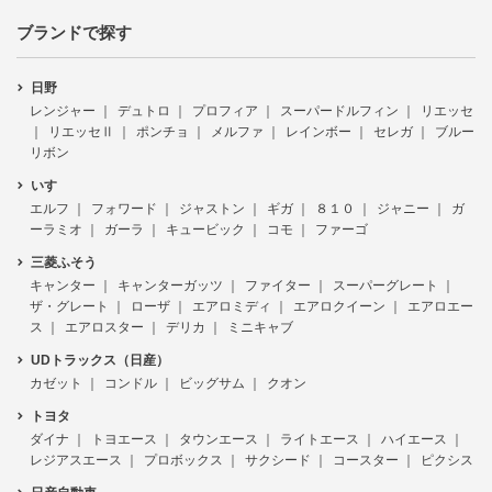
ブランドで探す
日野
レンジャー
デュトロ
プロフィア
スーパードルフィン
リエッセ
リエッセⅡ
ポンチョ
メルファ
レインボー
セレガ
ブルー
リボン
いすゞ
エルフ
フォワード
ジャストン
ギガ
８１０
ジャニー
ガ
ーラミオ
ガーラ
キュービック
コモ
ファーゴ
三菱ふそう
キャンター
キャンターガッツ
ファイター
スーパーグレート
ザ・グレート
ローザ
エアロミディ
エアロクイーン
エアロエー
ス
エアロスター
デリカ
ミニキャブ
UDトラックス（日産）
カゼット
コンドル
ビッグサム
クオン
トヨタ
ダイナ
トヨエース
タウンエース
ライトエース
ハイエース
レジアスエース
プロボックス
サクシード
コースター
ピクシス