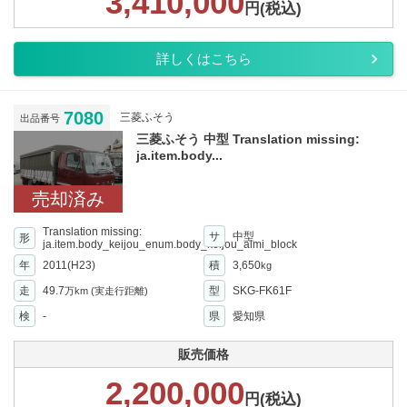
3,410,000
円(税込)
詳しくはこちら
7080
三菱ふそう
出品番号
三菱ふそう 中型 Translation missing:
ja.item.body...
売却済み
Translation missing:
サ
中型
形
ja.item.body_keijou_enum.body_keijou_almi_block
年
2011(H23)
積
3,650
kg
走
49.7
型
SKG-FK61F
万km
(実走行距離)
検
-
県
愛知県
販売価格
2,200,000
円(税込)