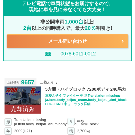
テレビ電話で車両状態をお届けするので、
現地に車を見に来なくても大丈夫！
1,000台
非公開車両
以上!
2台
20％
以上の同時購入で、最大
割引き!
メール問い合わせ
0078-6011-0012
9657
三菱ふそう
出品番号
5方開・ハイブロック 7200ボディ 240馬力
三菱ふそう ファイター 中型 Translation missing:
ja.item.body_keijou_enum.body_keijou_almi_block
PDG-FK61F中古トラック詳細
売却済み
Translation missing:
サ
中型
形
ja.item.body_keijou_enum.body_keijou_almi_block
年
2009(H21)
積
2,700
kg