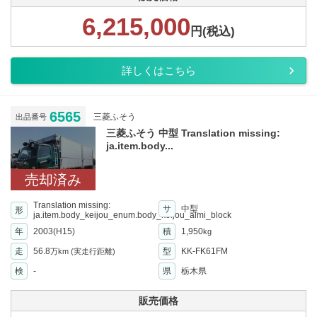
6,215,000
円(税込)
詳しくはこちら
6565
三菱ふそう
出品番号
三菱ふそう 中型 Translation missing:
ja.item.body...
売却済み
Translation missing:
サ
中型
形
ja.item.body_keijou_enum.body_keijou_almi_block
年
2003(H15)
積
1,950
kg
走
56.8
型
KK-FK61FM
万km
(実走行距離)
検
-
県
栃木県
販売価格