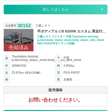
詳しくはこちら
30152
三菱ふそう
出品番号
平ボディアルミB 6200W カスタム 実走行...
三菱ふそう ファイター 中型 Translation missing:
ja.item.body_keijou_enum.body_keijou_almi_block
PDG-FK61F中古トラック詳細
売却済み
Translation missing:
サ
中型
形
ja.item.body_keijou_enum.body_keijou_almi_block
年
2008(H20)
積
2,950
kg
走
25.8
型
PDG-FK61F
万km
(実走行距離)
検
-
県
京都府
販売価格
お問い合わせください。