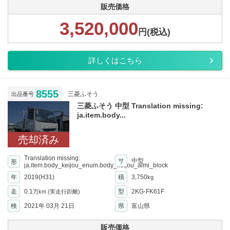
販売価格
3,520,000
円(税込)
詳しくはこちら
8555
三菱ふそう
出品番号
三菱ふそう 中型 Translation missing:
ja.item.body...
売却済み
Translation missing:
サ
中型
形
ja.item.body_keijou_enum.body_keijou_almi_block
年
2019(H31)
積
3,750
kg
走
0.1
型
2KG-FK61F
万km
(実走行距離)
検
2021年 03月 21日
県
富山県
販売価格