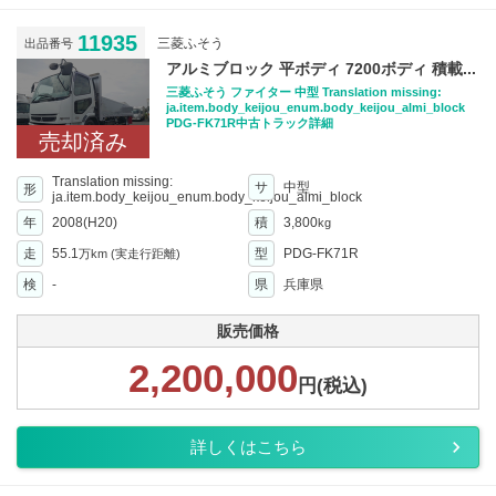
11935
三菱ふそう
出品番号
アルミブロック 平ボディ 7200ボディ 積載...
三菱ふそう ファイター 中型 Translation missing:
ja.item.body_keijou_enum.body_keijou_almi_block
PDG-FK71R中古トラック詳細
売却済み
Translation missing:
サ
中型
形
ja.item.body_keijou_enum.body_keijou_almi_block
年
2008(H20)
積
3,800
kg
走
55.1
型
PDG-FK71R
万km
(実走行距離)
検
-
県
兵庫県
販売価格
2,200,000
円(税込)
詳しくはこちら