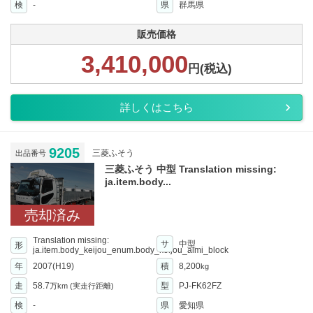
検
-
県
群馬県
販売価格
3,410,000
円(税込)
詳しくはこちら
9205
三菱ふそう
出品番号
三菱ふそう 中型 Translation missing:
ja.item.body...
売却済み
Translation missing:
サ
中型
形
ja.item.body_keijou_enum.body_keijou_almi_block
年
2007(H19)
積
8,200
kg
走
58.7
型
PJ-FK62FZ
万km
(実走行距離)
検
-
県
愛知県