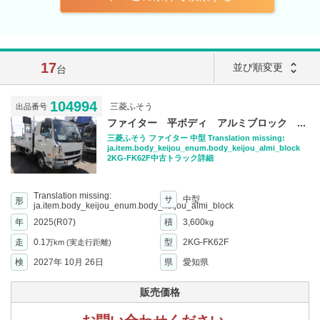
17
unfold_more
並び順変更
台
104994
三菱ふそう
出品番号
ファイター 平ボディ アルミブロック ...
三菱ふそう ファイター 中型 Translation missing:
ja.item.body_keijou_enum.body_keijou_almi_block
2KG-FK62F中古トラック詳細
Translation missing:
サ
中型
形
ja.item.body_keijou_enum.body_keijou_almi_block
年
2025(R07)
積
3,600
kg
走
0.1
型
2KG-FK62F
万km
(実走行距離)
検
2027年 10月 26日
県
愛知県
販売価格