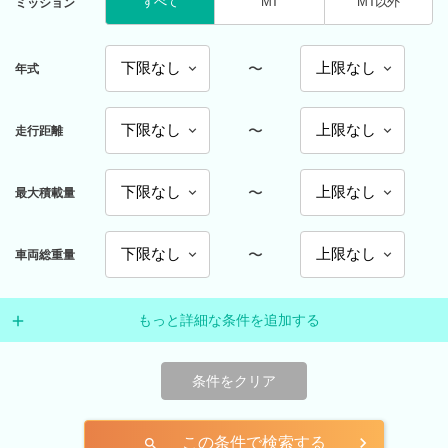
すべて
MT
MT以外
ミッション
〜
年式
〜
走行距離
〜
最大積載量
〜
車両総重量
もっと詳細な条件を追加する
条件をクリア
この条件で検索する
search