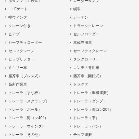
深ダンプ（土砂禁）
ローダーダンプ
L・Fゲート
幌車
幌ウィング
カーテン
クレーン付き
トラッククレーン
ヒアブ
セルフローダー
セーフティローダー
車載専用車
セルフクレーン
セーフティクレーン
ヒップリフター
タンクローリー
ミキサー車
コンテナ専用車
塵芥車（プレス式）
塵芥車（回転式）
高所作業車
トラクタ
トレーラ（まな板）
トレーラ（重機運搬）
トレーラ（スクラップ）
トレーラ（ダンプ）
トレーラ（ポール）
トレーラ（海コン20ft）
トレーラ（海コン40ft）
トレーラ（平）
トレーラ（ウイング）
トレーラ（バン）
トレーラ（その他）
チップ運搬