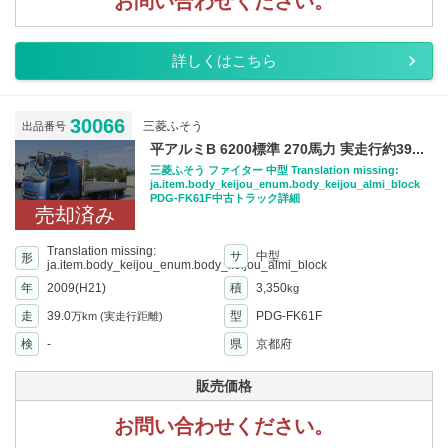
お問い合わせください。
詳しくはこちら
30066
三菱ふそう
出品番号
平アルミB 6200標準 270馬力 実走行約39...
三菱ふそう ファイター 中型 Translation missing:
ja.item.body_keijou_enum.body_keijou_almi_block
PDG-FK61F中古トラック詳細
売却済み
Translation missing:
サ
中型
形
ja.item.body_keijou_enum.body_keijou_almi_block
年
2009(H21)
積
3,350
kg
走
39.0
型
PDG-FK61F
万km
(実走行距離)
検
-
県
京都府
販売価格
お問い合わせください。