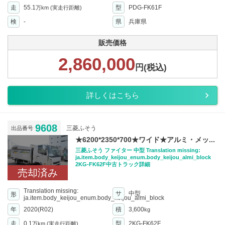
走
55.1
型
PDG-FK61F
万km
(実走行距離)
検
-
県
兵庫県
販売価格
2,860,000
円(税込)
詳しくはこちら
9608
三菱ふそう
出品番号
★6200*2350*700★ワイド★アルミ・メッ...
三菱ふそう ファイター 中型 Translation missing:
ja.item.body_keijou_enum.body_keijou_almi_block
2KG-FK62F中古トラック詳細
売却済み
Translation missing:
サ
中型
形
ja.item.body_keijou_enum.body_keijou_almi_block
年
2020(R02)
積
3,600
kg
走
0.1
型
2KG-FK62F
万km
(実走行距離)