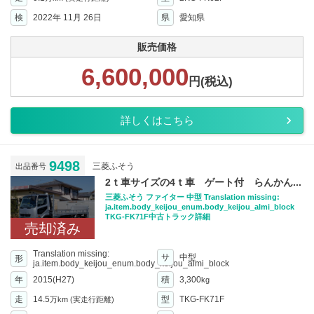
検
2022年 11月 26日
県
愛知県
販売価格
6,600,000
円(税込)
詳しくはこちら
9498
三菱ふそう
出品番号
2ｔ車サイズの4ｔ車 ゲート付 らんかん...
三菱ふそう ファイター 中型 Translation missing:
ja.item.body_keijou_enum.body_keijou_almi_block
TKG-FK71F中古トラック詳細
売却済み
Translation missing:
サ
中型
形
ja.item.body_keijou_enum.body_keijou_almi_block
年
2015(H27)
積
3,300
kg
走
14.5
型
TKG-FK71F
万km
(実走行距離)