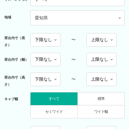
地域
愛知県
荷台内寸（長
〜
さ）
〜
荷台内寸（幅）
荷台内寸（高
〜
さ）
すべて
標準
キャブ幅
セミワイド
ワイド幅