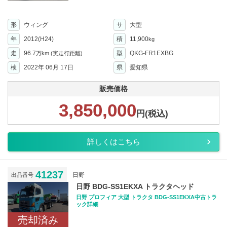
形
ウィング
サ
大型
年
2012(H24)
積
11,900
kg
走
96.7
型
QKG-FR1EXBG
万km
(実走行距離)
検
2022年 06月 17日
県
愛知県
販売価格
3,850,000
円(税込)
詳しくはこちら
41237
日野
出品番号
日野 BDG-SS1EKXA トラクタヘッド
日野 プロフィア 大型 トラクタ BDG-SS1EKXA中古トラ
ック詳細
売却済み