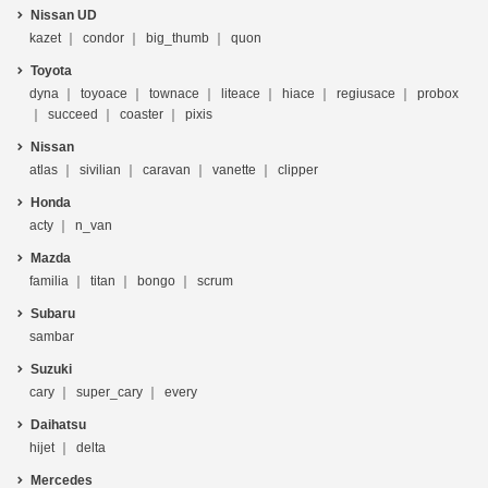
Nissan UD
kazet
condor
big_thumb
quon
Toyota
dyna
toyoace
townace
liteace
hiace
regiusace
probox
succeed
coaster
pixis
Nissan
atlas
sivilian
caravan
vanette
clipper
Honda
acty
n_van
Mazda
familia
titan
bongo
scrum
Subaru
sambar
Suzuki
cary
super_cary
every
Daihatsu
hijet
delta
Mercedes