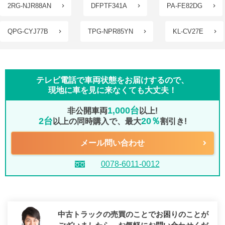
2RG-NJR88AN
DFPTF341A
PA-FE82DG
QPG-CYJ77B
TPG-NPR85YN
KL-CV27E
テレビ電話で車両状態をお届けするので、
現地に車を見に来なくても大丈夫！
1,000台
非公開車両
以上!
2台
20％
以上の同時購入で、最大
割引き!
メール問い合わせ
0078-6011-0012
中古トラックの売買のことでお困りのことが