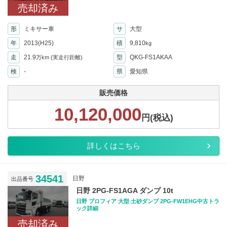
売却済み
形
ミキサー車
サ
大型
年
2013(H25)
積
9,810
kg
走
21.9
型
QKG-FS1AKAA
万km
(実走行距離)
検
-
県
愛知県
販売価格
10,120,000
円(税込)
詳しくはこちら
34541
日野
出品番号
日野 2PG-FS1AGA ダンプ 10t
日野 プロフィア 大型 土砂ダンプ 2PG-FW1EHG中古トラ
ック詳細
売却済み