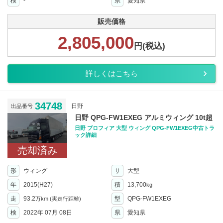
検
-
県
愛知県
販売価格
2,805,000
円(税込)
詳しくはこちら
34748
日野
出品番号
日野 QPG-FW1EXEG アルミウィング 10t超
日野 プロフィア 大型 ウィング QPG-FW1EXEG中古トラ
ック詳細
売却済み
形
ウィング
サ
大型
年
2015(H27)
積
13,700
kg
走
93.2
型
QPG-FW1EXEG
万km
(実走行距離)
検
2022年 07月 08日
県
愛知県