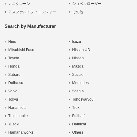
カニクレーン
ショベルローダー
アスファルトフィニッシャー
その他
Search by Manufacturer
Hino
Isuzu
Mitsubishi Fuso
Nissan UD
Toyota
Nissan
Honda
Mazda
Subaru
Suzuki
Daihatsu
Mercedes
Volvo
Scania
Tokyu
Tohosyaryou
Hanamidai
Trex
Trail mobile
Fullhalf
Yusoki
Dainichi
Hamana works
Others