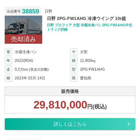
38859
日野
出品番号
日野 2PG-FW1AHG 冷凍ウイング 10t超
日野 プロフィア 大型 冷蔵冷凍バン 2PG-FW1AHG中古
トラック詳細
売却済み
形
冷蔵冷凍バン
サ
大型
年
2022(R04)
積
11,900
kg
走
0.2
型
2PG-FW1AHG
万km
(実走行距離)
検
2023年 03月 14日
県
愛知県
販売価格
29,810,000
円(税込)
詳しくはこちら