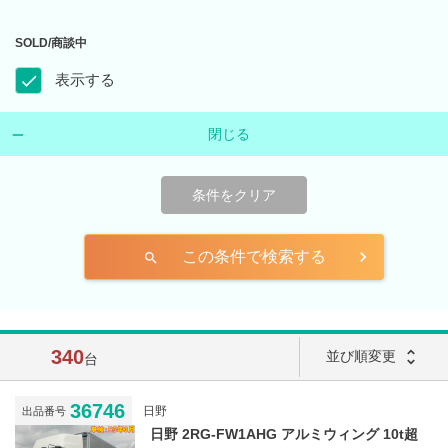
SOLD/商談中
表示する
閉じる
条件をクリア
この条件で検索する
search
340
unfold_more
並び順変更
台
36746
日野
出品番号
日野 2RG-FW1AHG アルミウィング 10t超