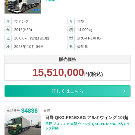
形
ウィング
サ
大型
年
2018(H30)
積
14,000
kg
走
28.0
型
2RG-FR1AHG
万km
(実走行距離)
検
2023年 10月 04日
県
愛知県
販売価格
15,510,000
円(税込)
詳しくはこちら
34836
日野
出品番号
日野 QKG-FR1EXBG アルミウィング 10t超
日野 プロフィア 大型 ウィング QKG-FR1EXBG中古トラ
ック詳細