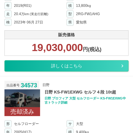
年
2019(R01)
積
13,800
kg
走
20.4
型
2RG-FW1AHG
万km
(実走行距離)
検
2023年 06月 27日
県
愛知県
販売価格
19,030,000
円(税込)
詳しくはこちら
34573
日野
出品番号
日野 KS-FW1EXWG セルフ４段 10t超
日野 プロフィア 大型 セルフローダー KS-FW1EXWG中
古トラック詳細
売却済み
形
セルフローダー
サ
大型
年
2005(H17)
積
9,400
kg