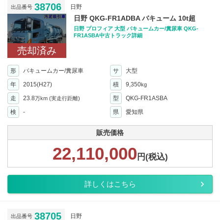
38706
日野
出品番号
日野 QKG-FR1ADBA バキューム 10t超
日野 プロフィア 大型 バキュームカー/糞尿車 QKG-
FR1ASBA中古トラック詳細
売却済み
形
バキュームカー/糞尿車
サ
大型
年
2015(H27)
積
9,350
kg
走
23.8
型
QKG-FR1ASBA
万km
(実走行距離)
検
-
県
愛知県
販売価格
22,110,000
円(税込)
詳しくはこちら
38705
日野
出品番号