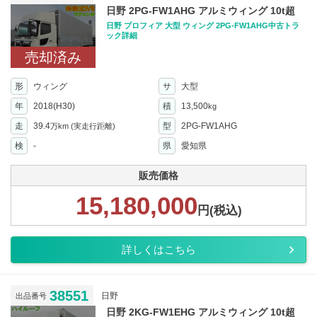
日野 2PG-FW1AHG アルミウィング 10t超
日野 プロフィア 大型 ウィング 2PG-FW1AHG中古トラ
ック詳細
売却済み
形
ウィング
サ
大型
年
2018(H30)
積
13,500
kg
走
39.4
型
2PG-FW1AHG
万km
(実走行距離)
検
-
県
愛知県
販売価格
15,180,000
円(税込)
詳しくはこちら
38551
日野
出品番号
日野 2KG-FW1EHG アルミウィング 10t超