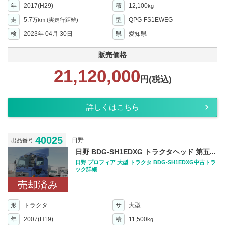
年
2017(H29)
積
12,100
kg
走
5.7
型
QPG-FS1EWEG
万km
(実走行距離)
検
2023年 04月 30日
県
愛知県
販売価格
21,120,000
円(税込)
詳しくはこちら
40025
日野
出品番号
日野 BDG-SH1EDXG トラクタヘッド 第五...
日野 プロフィア 大型 トラクタ BDG-SH1EDXG中古トラ
ック詳細
売却済み
形
トラクタ
サ
大型
年
2007(H19)
積
11,500
kg