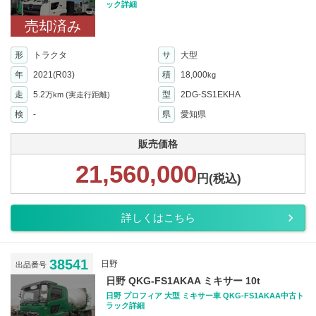
ック詳細
売却済み
形
トラクタ
サ
大型
年
2021(R03)
積
18,000
kg
走
5.2
型
2DG-SS1EKHA
万km
(実走行距離)
検
-
県
愛知県
販売価格
21,560,000
円(税込)
詳しくはこちら
38541
日野
出品番号
日野 QKG-FS1AKAA ミキサー 10t
日野 プロフィア 大型 ミキサー車 QKG-FS1AKAA中古ト
ラック詳細