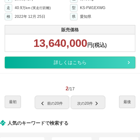
走
40.9
型
KS-FW1EXWG
万km
(実走行距離)
検
2022年 12月 25日
県
愛知県
販売価格
13,640,000
円(税込)
詳しくはこちら
2
/17
最初
最後
chevron_left
chevron_right
前の20件
次の20件
人気のキーワードで検索する