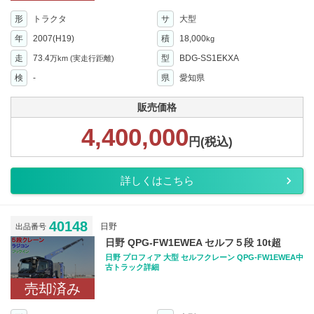
形
トラクタ
サ
大型
年
2007(H19)
積
18,000
kg
走
73.4
型
BDG-SS1EKXA
万km
(実走行距離)
検
-
県
愛知県
販売価格
4,400,000
円(税込)
詳しくはこちら
40148
日野
出品番号
日野 QPG-FW1EWEA セルフ５段 10t超
日野 プロフィア 大型 セルフクレーン QPG-FW1EWEA中
古トラック詳細
売却済み