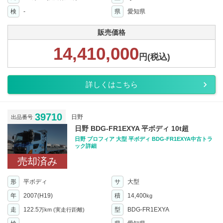
検
-
県
愛知県
販売価格
14,410,000
円(税込)
詳しくはこちら
39710
日野
出品番号
日野 BDG-FR1EXYA 平ボディ 10t超
日野 プロフィア 大型 平ボディ BDG-FR1EXYA中古トラ
ック詳細
売却済み
形
平ボディ
サ
大型
年
2007(H19)
積
14,400
kg
走
122.5
型
BDG-FR1EXYA
万km
(実走行距離)