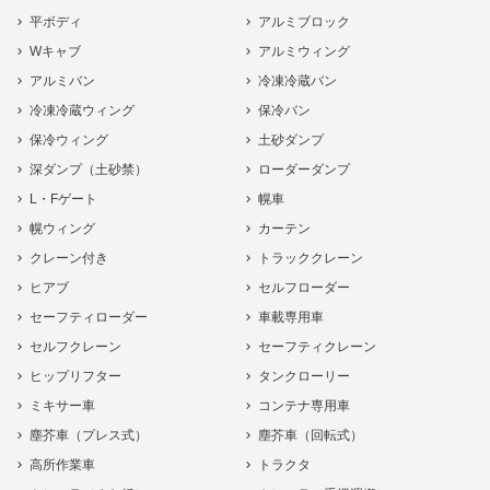
平ボディ
アルミブロック
Wキャブ
アルミウィング
アルミバン
冷凍冷蔵バン
冷凍冷蔵ウィング
保冷バン
保冷ウィング
土砂ダンプ
深ダンプ（土砂禁）
ローダーダンプ
L・Fゲート
幌車
幌ウィング
カーテン
クレーン付き
トラッククレーン
ヒアブ
セルフローダー
セーフティローダー
車載専用車
セルフクレーン
セーフティクレーン
ヒップリフター
タンクローリー
ミキサー車
コンテナ専用車
塵芥車（プレス式）
塵芥車（回転式）
高所作業車
トラクタ