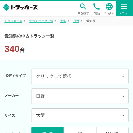
phone
language
menu
車を探す
電話
English
メニュー
トラッカーズ
中古トラック一覧
大型
日野
愛知県
愛知県の中古トラック一覧
340
台
ボディタイプ
クリックして選択
メーカー
日野
サイズ