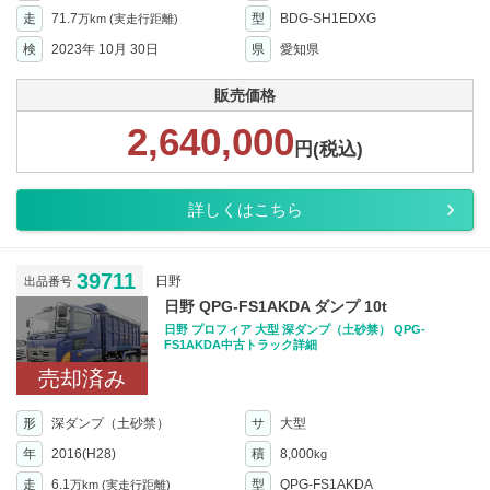
走
71.7
型
BDG-SH1EDXG
万km
(実走行距離)
検
2023年 10月 30日
県
愛知県
販売価格
2,640,000
円(税込)
詳しくはこちら
39711
日野
出品番号
日野 QPG-FS1AKDA ダンプ 10t
日野 プロフィア 大型 深ダンプ（土砂禁） QPG-
FS1AKDA中古トラック詳細
売却済み
形
深ダンプ（土砂禁）
サ
大型
年
2016(H28)
積
8,000
kg
走
6.1
型
QPG-FS1AKDA
万km
(実走行距離)