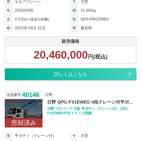
形
セルフクレーン
サ
大型
年
2016(H28)
積
11,400
kg
走
2.5
型
QPG-FW1EWEA
万km
(実走行距離)
検
2023年 03月 31日
県
愛知県
販売価格
20,460,000
円(税込)
詳しくはこちら
40146
日野
出品番号
日野 QPG-FS1EWEG 4段クレーン付平ボ...
日野 プロフィア 大型 平ボディ（クレーン付） QPG-
FS1EWEG中古トラック詳細
売却済み
形
平ボディ（クレーン付）
サ
大型