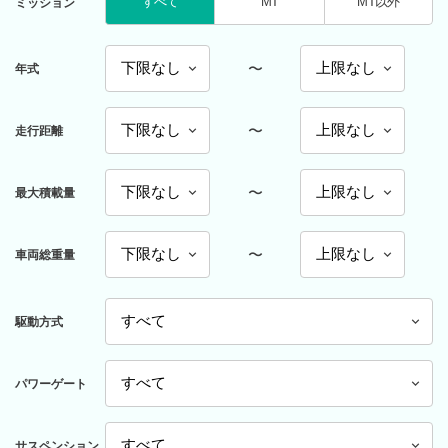
すべて
MT
MT以外
ミッション
〜
年式
〜
走行距離
〜
最大積載量
〜
車両総重量
駆動方式
パワーゲート
サスペンション