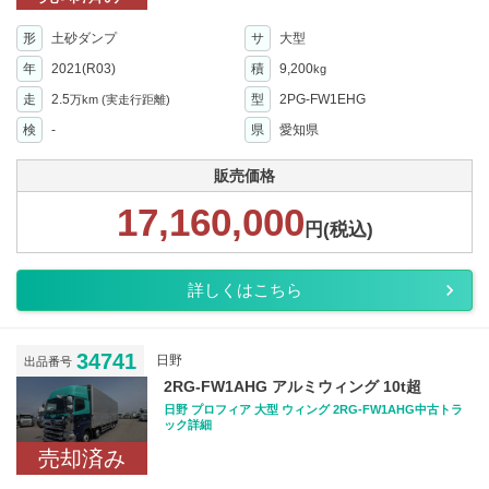
形
土砂ダンプ
サ
大型
年
2021(R03)
積
9,200
kg
走
2.5
型
2PG-FW1EHG
万km
(実走行距離)
検
-
県
愛知県
販売価格
17,160,000
円(税込)
詳しくはこちら
34741
日野
出品番号
2RG-FW1AHG アルミウィング 10t超
日野 プロフィア 大型 ウィング 2RG-FW1AHG中古トラ
ック詳細
売却済み