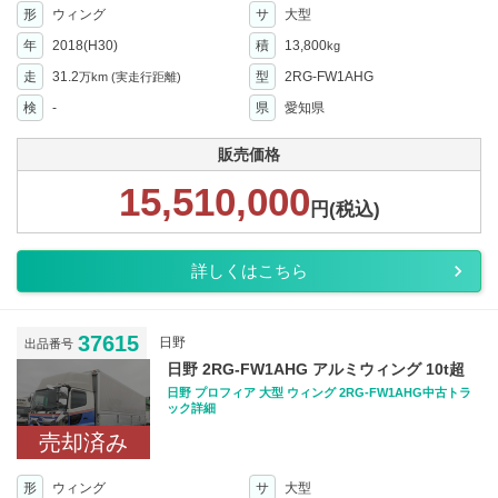
形
ウィング
サ
大型
年
2018(H30)
積
13,800
kg
走
31.2
型
2RG-FW1AHG
万km
(実走行距離)
検
-
県
愛知県
販売価格
15,510,000
円(税込)
詳しくはこちら
37615
日野
出品番号
日野 2RG-FW1AHG アルミウィング 10t超
日野 プロフィア 大型 ウィング 2RG-FW1AHG中古トラ
ック詳細
売却済み
形
ウィング
サ
大型