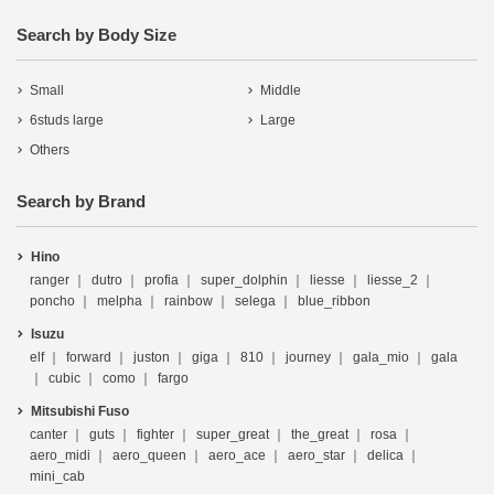
Search by Body Size
Small
Middle
6studs large
Large
Others
Search by Brand
Hino
ranger
dutro
profia
super_dolphin
liesse
liesse_2
poncho
melpha
rainbow
selega
blue_ribbon
Isuzu
elf
forward
juston
giga
810
journey
gala_mio
gala
cubic
como
fargo
Mitsubishi Fuso
canter
guts
fighter
super_great
the_great
rosa
aero_midi
aero_queen
aero_ace
aero_star
delica
mini_cab