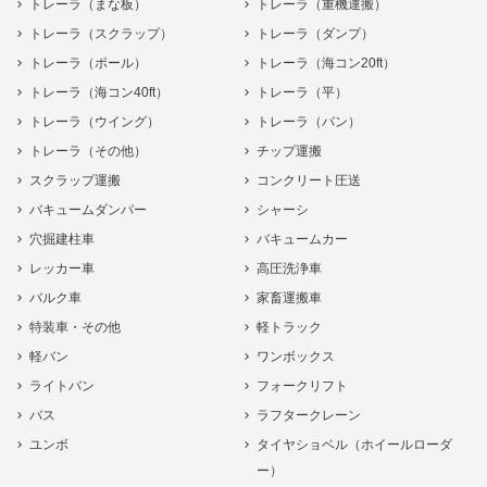
トレーラ（まな板）
トレーラ（重機運搬）
トレーラ（スクラップ）
トレーラ（ダンプ）
トレーラ（ポール）
トレーラ（海コン20ft）
トレーラ（海コン40ft）
トレーラ（平）
トレーラ（ウイング）
トレーラ（バン）
トレーラ（その他）
チップ運搬
スクラップ運搬
コンクリート圧送
バキュームダンパー
シャーシ
穴掘建柱車
バキュームカー
レッカー車
高圧洗浄車
バルク車
家畜運搬車
特装車・その他
軽トラック
軽バン
ワンボックス
ライトバン
フォークリフト
バス
ラフタークレーン
ユンボ
タイヤショベル（ホイールローダ
ー）