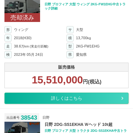
日野 プロフィア 大型 ウィング 2KG-FW1EHG中古トラ
ック詳細
売却済み
形
ウィング
サ
大型
年
2018(H30)
積
13,700
kg
走
38.6
型
2KG-FW1EHG
万km
(実走行距離)
検
2023年 05月 24日
県
愛知県
販売価格
15,510,000
円(税込)
詳しくはこちら
38543
日野
出品番号
日野 2DG-SS1EKHA Ｗヘッド 10t超
日野 プロフィア 大型 トラクタ 2DG-SS1EKHA中古トラ