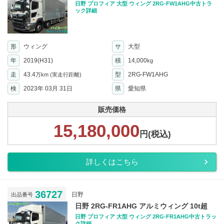
日野 プロフィア 大型 ウィング 2RG-FW1AHG中古トラ
ック詳細
形
ウィング
サ
大型
年
2019(H31)
積
14,000
kg
走
43.4
型
2RG-FW1AHG
万km
(実走行距離)
検
2023年 03月 31日
県
愛知県
販売価格
15,180,000
円(税込)
詳しくはこちら
36727
日野
出品番号
日野 2RG-FR1AHG アルミウィング 10t超
日野 プロフィア 大型 ウィング 2RG-FR1AHG中古トラッ
ク詳細