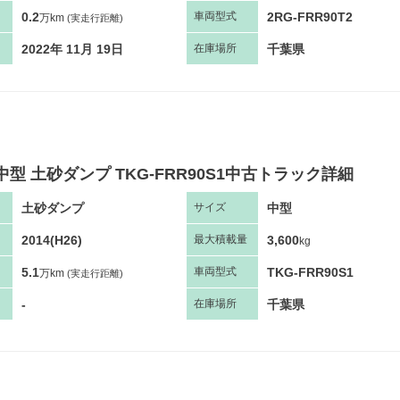
0.2
2RG-FRR90T2
車両
型
式
万km
(実走行距離)
2022年 11月 19日
千葉県
在庫場所
中型 土砂ダンプ TKG-FRR90S1中古トラック詳細
土砂ダンプ
中型
サ
イズ
2014(H26)
3,600
最大
積
載量
kg
5.1
TKG-FRR90S1
車両
型
式
万km
(実走行距離)
-
千葉県
在庫場所