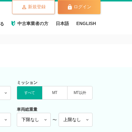
新規登録
ログイン
中古車業者の方
日本語
ENGLISH
る
ミッション
すべて
MT
MT以外
車両総重量
〜