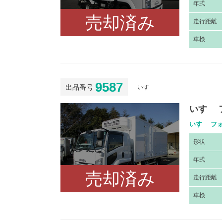
年
式
売却済み
走
行距離
車
検
9587
出品番号
いすゞ
いすゞ 
いすゞ フォ
形
状
年
式
売却済み
走
行距離
車
検