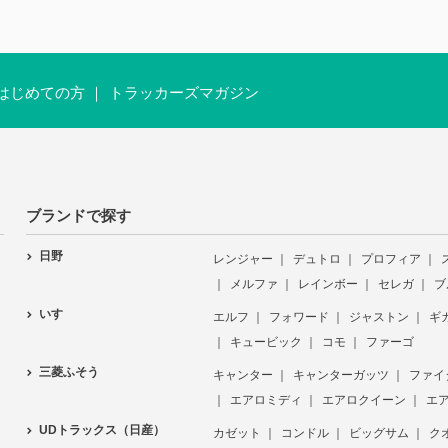
はじめての方
トラッカーズマガジン
ブランドで探す
日野
レンジャー
デュトロ
プロフィア
メルファ
レインボー
セレガ
ブ
いすゞ
エルフ
フォワード
ジャストン
ギ
キュービック
コモ
ファーゴ
三菱ふそう
キャンター
キャンターガッツ
ファイ
エアロミディ
エアロクイーン
エ
UDトラックス（日産）
カゼット
コンドル
ビッグサム
ク