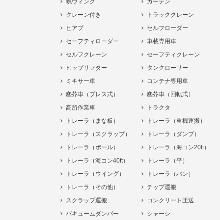
幌ウィング
カーテン
クレーン付き
トラッククレーン
ヒアブ
セルフローダー
セーフティローダー
車載専用車
セルフクレーン
セーフティクレーン
ヒップリフター
タンクローリー
ミキサー車
コンテナ専用車
塵芥車（プレス式）
塵芥車（回転式）
高所作業車
トラクタ
トレーラ（まな板）
トレーラ（重機運搬）
トレーラ（スクラップ）
トレーラ（ダンプ）
トレーラ（ポール）
トレーラ（海コン20ft）
トレーラ（海コン40ft）
トレーラ（平）
トレーラ（ウイング）
トレーラ（バン）
トレーラ（その他）
チップ運搬
スクラップ運搬
コンクリート圧送
バキュームダンパー
シャーシ