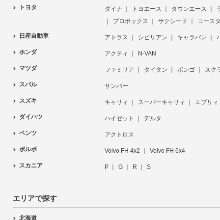
トヨタ
ダイナ
トヨエース
タウンエース
プロボックス
サクシード
コース
日産自動車
アトラス
シビリアン
キャラバン
ホンダ
アクティ
N-VAN
マツダ
ファミリア
タイタン
ボンゴ
スク
スバル
サンバー
スズキ
キャリィ
スーパーキャリィ
エブリィ
ダイハツ
ハイゼット
デルタ
ベンツ
アクトロス
ボルボ
Volvo FH 4x2
Volvo FH 6x4
スカニア
P
G
R
S
エリアで探す
北海道