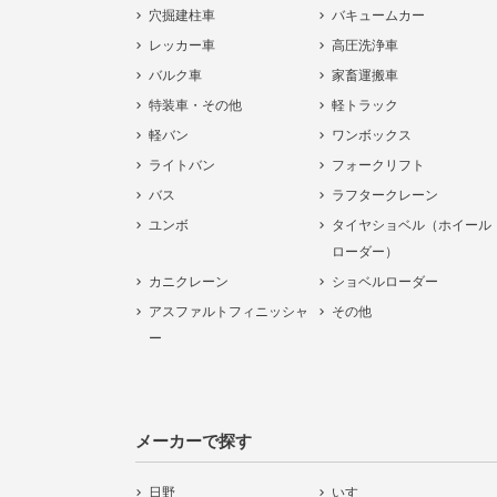
穴掘建柱車
バキュームカー
レッカー車
高圧洗浄車
バルク車
家畜運搬車
特装車・その他
軽トラック
軽バン
ワンボックス
ライトバン
フォークリフト
バス
ラフタークレーン
ユンボ
タイヤショベル（ホイール
ローダー）
カニクレーン
ショベルローダー
アスファルトフィニッシャ
その他
ー
メーカーで探す
日野
いすゞ