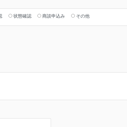
認
状態確認
商談申込み
その他