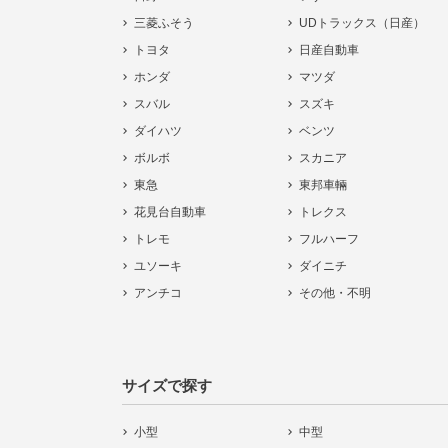
三菱ふそう
UDトラックス（日産）
トヨタ
日産自動車
ホンダ
マツダ
スバル
スズキ
ダイハツ
ベンツ
ボルボ
スカニア
東急
東邦車輛
花見台自動車
トレクス
トレモ
フルハーフ
ユソーキ
ダイニチ
アンチコ
その他・不明
サイズで探す
小型
中型