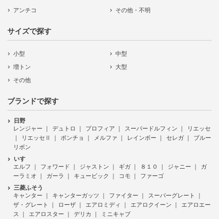
アンチコ
その他・不明
サイズで探す
小型
中型
増トン
大型
その他
ブランドで探す
日野
レンジャー
デュトロ
プロフィア
スーパードルフィン
リエッセ
リエッセⅡ
ポンチョ
メルファ
レインボー
セレガ
ブルー
リボン
いすゞ
エルフ
フォワード
ジャストン
ギガ
８１０
ジャニー
ガ
ーラミオ
ガーラ
キュービック
コモ
ファーゴ
三菱ふそう
キャンター
キャンターガッツ
ファイター
スーパーグレート
ザ・グレート
ローザ
エアロミディ
エアロクイーン
エアロエー
ス
エアロスター
デリカ
ミニキャブ