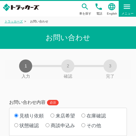
phone
language
menu
車を探す
電話
English
メニュー
トラッカーズ
お問い合わせ
お問い合わせ
入力
確認
完了
お問い合わせ内容
必須
見積り依頼
来店希望
在庫確認
状態確認
商談申込み
その他