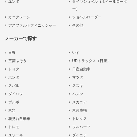
ユンボ
タイヤショベル（ホイールローダ
ー）
カニクレーン
ショベルローダー
アスファルトフィニッシャー
その他
メーカーで探す
日野
いすゞ
三菱ふそう
UDトラックス（日産）
トヨタ
日産自動車
ホンダ
マツダ
スバル
スズキ
ダイハツ
ベンツ
ボルボ
スカニア
東急
東邦車輛
花見台自動車
トレクス
トレモ
フルハーフ
ユソーキ
ダイニチ