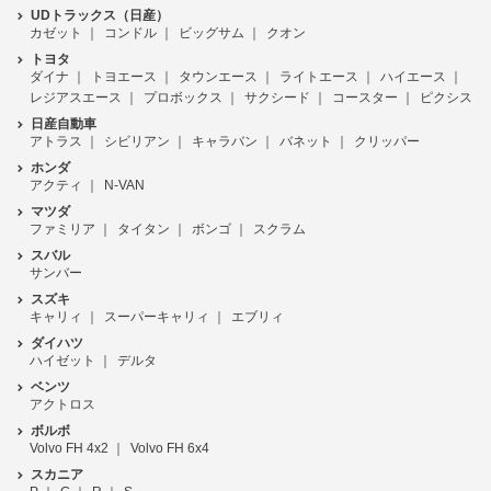
UDトラックス（日産）
カゼット
コンドル
ビッグサム
クオン
トヨタ
ダイナ
トヨエース
タウンエース
ライトエース
ハイエース
レジアスエース
プロボックス
サクシード
コースター
ピクシス
日産自動車
アトラス
シビリアン
キャラバン
バネット
クリッパー
ホンダ
アクティ
N-VAN
マツダ
ファミリア
タイタン
ボンゴ
スクラム
スバル
サンバー
スズキ
キャリィ
スーパーキャリィ
エブリィ
ダイハツ
ハイゼット
デルタ
ベンツ
アクトロス
ボルボ
Volvo FH 4x2
Volvo FH 6x4
スカニア