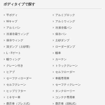
ボディタイプで探す
平ボディ
アルミブロック
Wキャブ
アルミウィング
アルミバン
冷凍冷蔵バン
冷凍冷蔵ウィング
保冷バン
保冷ウィング
土砂ダンプ
深ダンプ（土砂禁）
ローダーダンプ
L・Fゲート
幌車
幌ウィング
カーテン
クレーン付き
トラッククレーン
ヒアブ
セルフローダー
セーフティローダー
車載専用車
セルフクレーン
セーフティクレーン
ヒップリフター
タンクローリー
ミキサー車
コンテナ専用車
塵芥車（プレス式）
塵芥車（回転式）