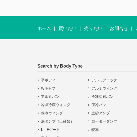
ホーム
買いたい
売りたい
お問合せ
Search by Body Type
平ボディ
アルミブロック
Wキャブ
アルミウィング
アルミバン
冷凍冷蔵バン
冷凍冷蔵ウィング
保冷バン
保冷ウィング
土砂ダンプ
深ダンプ（土砂禁）
ローダーダンプ
L・Fゲート
幌車