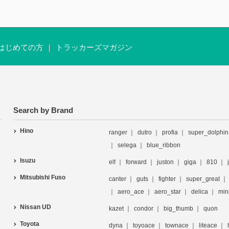
はじめての方
トラッカーズマガジン
Search by Brand
Hino
ranger
dutro
profia
super_dolphin
selega
blue_ribbon
Isuzu
elf
forward
juston
giga
810
Mitsubishi Fuso
canter
guts
fighter
super_great
aero_ace
aero_star
delica
min
Nissan UD
kazet
condor
big_thumb
quon
Toyota
dyna
toyoace
townace
liteace