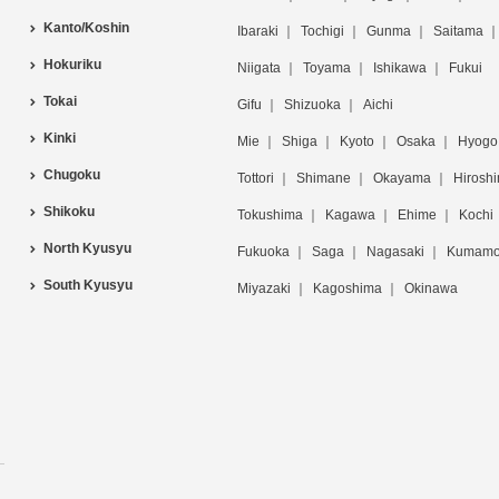
Kanto/Koshin
Ibaraki
Tochigi
Gunma
Saitama
Hokuriku
Niigata
Toyama
Ishikawa
Fukui
Tokai
Gifu
Shizuoka
Aichi
Kinki
Mie
Shiga
Kyoto
Osaka
Hyogo
Chugoku
Tottori
Shimane
Okayama
Hirosh
Shikoku
Tokushima
Kagawa
Ehime
Kochi
North Kyusyu
Fukuoka
Saga
Nagasaki
Kumamo
South Kyusyu
Miyazaki
Kagoshima
Okinawa