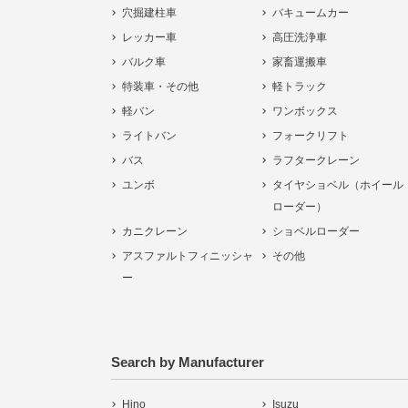
穴掘建柱車
バキュームカー
レッカー車
高圧洗浄車
バルク車
家畜運搬車
特装車・その他
軽トラック
軽バン
ワンボックス
ライトバン
フォークリフト
バス
ラフタークレーン
ユンボ
タイヤショベル（ホイール
ローダー）
カニクレーン
ショベルローダー
アスファルトフィニッシャ
その他
ー
Search by Manufacturer
Hino
Isuzu