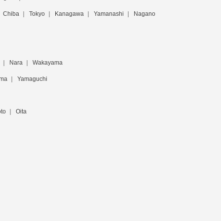
Chiba
Tokyo
Kanagawa
Yamanashi
Nagano
Nara
Wakayama
ima
Yamaguchi
to
Oita