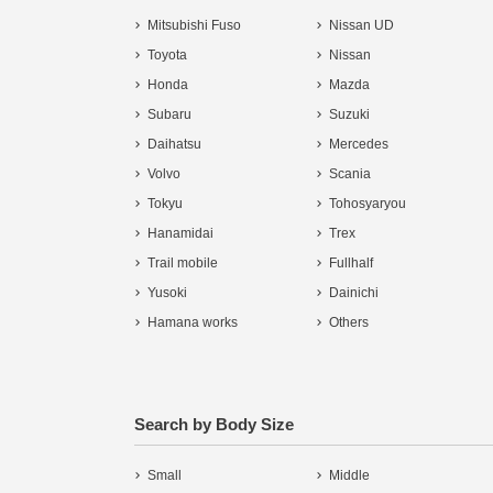
Mitsubishi Fuso
Nissan UD
Toyota
Nissan
Honda
Mazda
Subaru
Suzuki
Daihatsu
Mercedes
Volvo
Scania
Tokyu
Tohosyaryou
Hanamidai
Trex
Trail mobile
Fullhalf
Yusoki
Dainichi
Hamana works
Others
Search by Body Size
Small
Middle