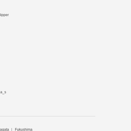
lipper
ia_s
agata
Fukushima