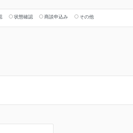
認
状態確認
商談申込み
その他