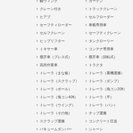
幌ウィング
カーテン
クレーン付き
トラッククレーン
ヒアブ
セルフローダー
セーフティローダー
車載専用車
セルフクレーン
セーフティクレーン
ヒップリフター
タンクローリー
ミキサー車
コンテナ専用車
塵芥車（プレス式）
塵芥車（回転式）
高所作業車
トラクタ
トレーラ（まな板）
トレーラ（重機運搬）
トレーラ（スクラップ）
トレーラ（ダンプ）
トレーラ（ポール）
トレーラ（海コン20ft）
トレーラ（海コン40ft）
トレーラ（平）
トレーラ（ウイング）
トレーラ（バン）
トレーラ（その他）
チップ運搬
スクラップ運搬
コンクリート圧送
バキュームダンパー
シャーシ