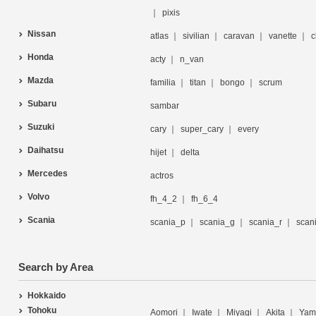
pixis
Nissan
atlas
sivilian
caravan
vanette
c
Honda
acty
n_van
Mazda
familia
titan
bongo
scrum
Subaru
sambar
Suzuki
cary
super_cary
every
Daihatsu
hijet
delta
Mercedes
actros
Volvo
fh_4_2
fh_6_4
Scania
scania_p
scania_g
scania_r
scan
Search by Area
Hokkaido
Tohoku
Aomori
Iwate
Miyagi
Akita
Yam