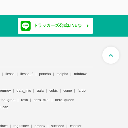
トラッカーズ公式LINE@
expand_less
liesse
liesse_2
poncho
melpha
rainbow
journey
gala_mio
gala
cubic
como
fargo
the_great
rosa
aero_midi
aero_queen
i_cab
hiace
regiusace
probox
succeed
coaster