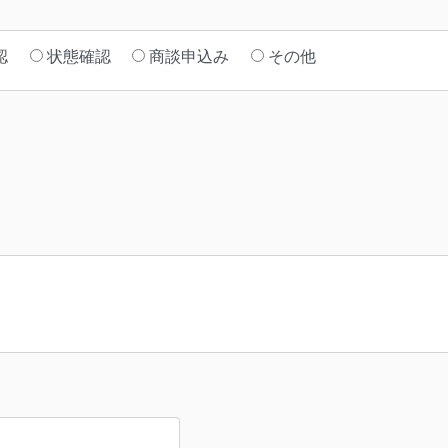
認
状態確認
商談申込み
その他