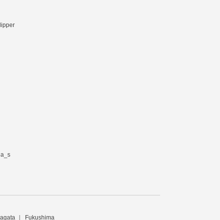
lipper
ia_s
agata
Fukushima