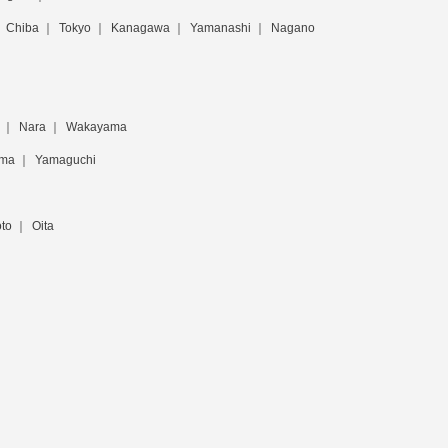
Chiba
Tokyo
Kanagawa
Yamanashi
Nagano
Nara
Wakayama
ima
Yamaguchi
to
Oita