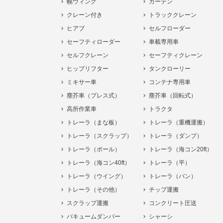
幌ウィング
カーテン
クレーン付き
トラッククレーン
ヒアブ
セルフローダー
セーフティローダー
車載専用車
セルフクレーン
セーフティクレーン
ヒップリフター
タンクローリー
ミキサー車
コンテナ専用車
塵芥車（プレス式）
塵芥車（回転式）
高所作業車
トラクタ
トレーラ（まな板）
トレーラ（重機運搬）
トレーラ（スクラップ）
トレーラ（ダンプ）
トレーラ（ポール）
トレーラ（海コン20ft）
トレーラ（海コン40ft）
トレーラ（平）
トレーラ（ウイング）
トレーラ（バン）
トレーラ（その他）
チップ運搬
スクラップ運搬
コンクリート圧送
バキュームダンパー
シャーシ