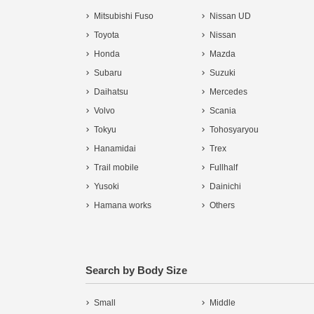
Mitsubishi Fuso
Nissan UD
Toyota
Nissan
Honda
Mazda
Subaru
Suzuki
Daihatsu
Mercedes
Volvo
Scania
Tokyu
Tohosyaryou
Hanamidai
Trex
Trail mobile
Fullhalf
Yusoki
Dainichi
Hamana works
Others
Search by Body Size
Small
Middle