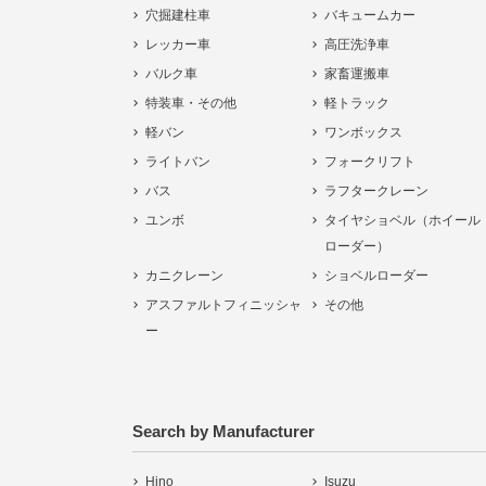
穴掘建柱車
バキュームカー
レッカー車
高圧洗浄車
バルク車
家畜運搬車
特装車・その他
軽トラック
軽バン
ワンボックス
ライトバン
フォークリフト
バス
ラフタークレーン
ユンボ
タイヤショベル（ホイール
ローダー）
カニクレーン
ショベルローダー
アスファルトフィニッシャ
その他
ー
Search by Manufacturer
Hino
Isuzu