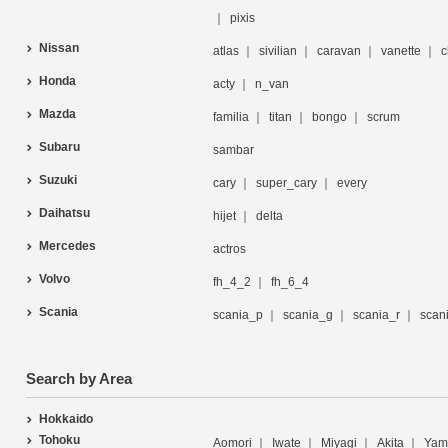
pixis
Nissan
atlas
sivilian
caravan
vanette
c
Honda
acty
n_van
Mazda
familia
titan
bongo
scrum
Subaru
sambar
Suzuki
cary
super_cary
every
Daihatsu
hijet
delta
Mercedes
actros
Volvo
fh_4_2
fh_6_4
Scania
scania_p
scania_g
scania_r
scan
Search by Area
Hokkaido
Tohoku
Aomori
Iwate
Miyagi
Akita
Yam