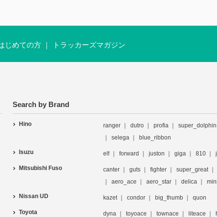
はじめての方
トラッカーズマガジン
Search by Brand
Hino
ranger
dutro
profia
super_dolphin
selega
blue_ribbon
Isuzu
elf
forward
juston
giga
810
Mitsubishi Fuso
canter
guts
fighter
super_great
aero_ace
aero_star
delica
min
Nissan UD
kazet
condor
big_thumb
quon
Toyota
dyna
toyoace
townace
liteace