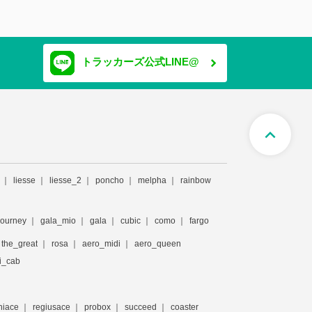
トラッカーズ公式LINE@
expand_less
liesse
liesse_2
poncho
melpha
rainbow
journey
gala_mio
gala
cubic
como
fargo
the_great
rosa
aero_midi
aero_queen
i_cab
hiace
regiusace
probox
succeed
coaster