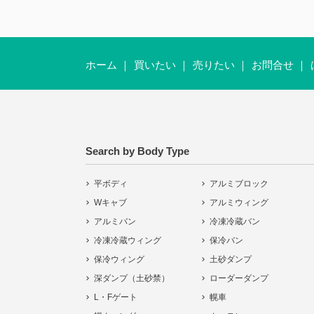
ホーム
買いたい
売りたい
お問合せ
Search by Body Type
平ボディ
アルミブロック
Wキャブ
アルミウィング
アルミバン
冷凍冷蔵バン
冷凍冷蔵ウィング
保冷バン
保冷ウィング
土砂ダンプ
深ダンプ（土砂禁）
ローダーダンプ
L・Fゲート
幌車