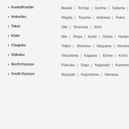
Kanto/Koshin
Ibaraki
Tochigi
Gunma
Saitama
Hokuriku
Niigata
Toyama
Ishikawa
Fukui
Tokai
Gifu
Shizuoka
Aichi
Kinki
Mie
Shiga
Kyoto
Osaka
Hyogo
Chugoku
Tottori
Shimane
Okayama
Hirosh
Shikoku
Tokushima
Kagawa
Ehime
Kochi
North Kyusyu
Fukuoka
Saga
Nagasaki
Kumamo
South Kyusyu
Miyazaki
Kagoshima
Okinawa