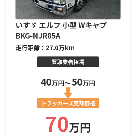
いすゞ エルフ 小型 Wキャブ
BKG-NJR85A
走行距離：27.0万km
買取業者相場
40
50
万円〜
万円
トラッカーズ売却価格
70
万円